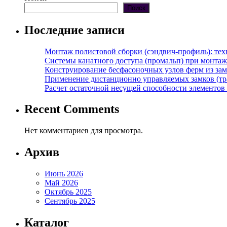
Поиск
Последние записи
Монтаж полистовой сборки (сэндвич-профиль): те
Системы канатного доступа (промальп) при монта
Конструирование бесфасоночных узлов ферм из за
Применение дистанционно управляемых замков (тра
Расчет остаточной несущей способности элементов
Recent Comments
Нет комментариев для просмотра.
Архив
Июнь 2026
Май 2026
Октябрь 2025
Сентябрь 2025
Каталог