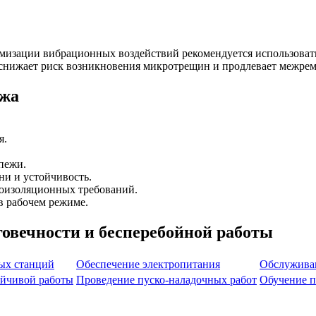
мизации вибрационных воздействий рекомендуется использова
 снижает риск возникновения микротрещин и продлевает межре
ажа
я.
пежи.
ни и устойчивость.
роизоляционных требований.
 рабочем режиме.
говечности и бесперебойной работы
ых станций
Обеспечение электропитания
Обслуживан
ойчивой работы
Проведение пуско-наладочных работ
Обучение п