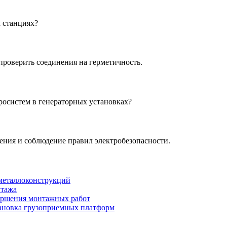
 станциях?
проверить соединения на герметичность.
осистем в генераторных установках?
ения и соблюдение правил электробезопасности.
 металлоконструкций
нтажа
вершения монтажных работ
тановка грузоприемных платформ