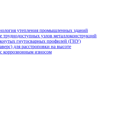
хнология утепления промышленных зданий
же труднодоступных узлов металлоконструкций
мкнутых гнутосварных профилей (ГНУ)
верс) для расстроповки на высоте
 с коррозионным износом