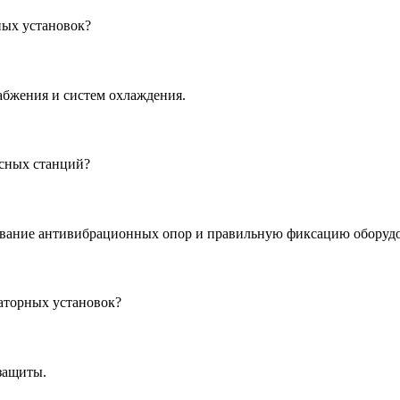
ных установок?
абжения и систем охлаждения.
осных станций?
ование антивибрационных опор и правильную фиксацию оборуд
аторных установок?
защиты.