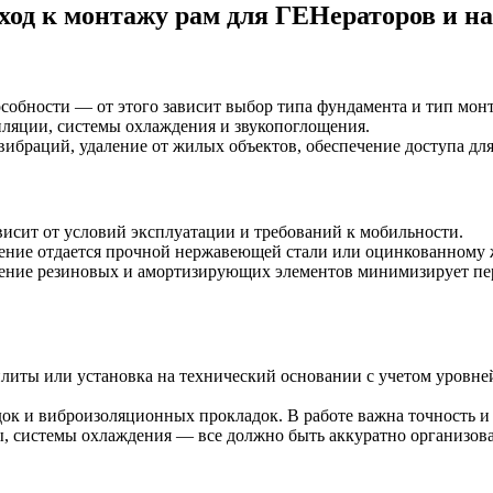
ход к монтажу рам для ГЕНераторов и н
пособности — от этого зависит выбор типа фундамента и тип мон
тиляции, системы охлаждения и звукопоглощения.
вибраций, удаление от жилых объектов, обеспечение доступа для
ависит от условий эксплуатации и требований к мобильности.
тение отдается прочной нержавеющей стали или оцинкованному ж
нение резиновых и амортизирующих элементов минимизирует п
плиты или установка на технический основании с учетом уровн
док и виброизоляционных прокладок. В работе важна точность и
ы, системы охлаждения — все должно быть аккуратно организов