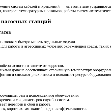
тяжение систем кабелей и креплений — на этом этапе устраняют
ия, контроль температурных режимов, работы систем автоматиче
 насосных станций
гатов
 позволяет быстро менять отдельные модули.
а для работы в агрессивных условиях окружающей среды, таких
обезопасности и защите от коррозии.
никами должна обеспечивать стабильную температуру оборудова
фитинги снижают риск износа и повышают ресурс оборудования
ормациям рам и повреждениям оборудования.
крепеж и сокращает срок службы систем.
ет перегрев и сбои в работе.
ек, коротких замыканий, падения эффективности.