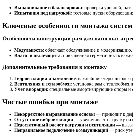
Выравнивание и балансировка
: проверка уровней, на
Испытания под нагрузкой
: тестовые пуски оборудован
Ключевые особенности монтажа систем
Особенности конструкции рам для насосных агре
Модульность
: облегчает обслуживание и модернизацию,
Влаго- и пылезащита
: повышенная герметичность важн
Дополнительные требования к монтажу
Гидроизоляция и заземление
: важнейшие меры по электр
Вентиляция и теплообмен
: установка рам с теплообмен
Учет вибрации
: специальные амортизирующие опоры и 
Частые ошибки при монтаже
Некорректное выравнивание основы
— приводит к деф
Отсутствие виброизоляции
— увеличивает нагрузку на 
Недостаточный расчет нагрузки и вентиляции
— вызыва
Неправильное подключение коммуникаций
— риск утеч