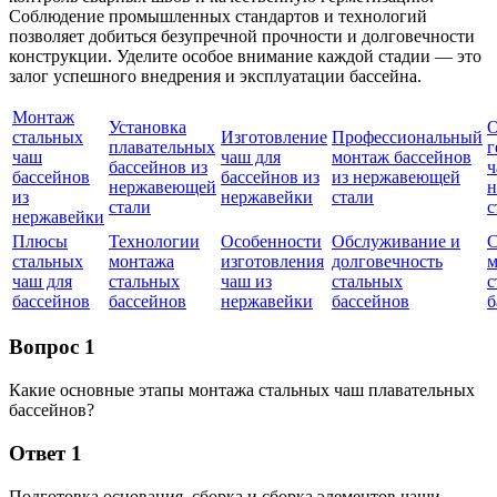
Соблюдение промышленных стандартов и технологий
позволяет добиться безупречной прочности и долговечности
конструкции. Уделите особое внимание каждой стадии — это
залог успешного внедрения и эксплуатации бассейна.
Монтаж
Установка
О
стальных
Изготовление
Профессиональный
плавательных
г
чаш
чаш для
монтаж бассейнов
бассейнов из
ч
бассейнов
бассейнов из
из нержавеющей
нержавеющей
н
из
нержавейки
стали
стали
с
нержавейки
Плюсы
Технологии
Особенности
Обслуживание и
С
стальных
монтажа
изготовления
долговечность
м
чаш для
стальных
чаш из
стальных
с
бассейнов
бассейнов
нержавейки
бассейнов
б
Вопрос 1
Какие основные этапы монтажа стальных чаш плавательных
бассейнов?
Ответ 1
Подготовка основания, сборка и сборка элементов чаши,