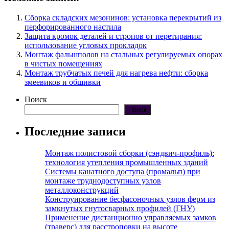
Сборка складских мезонинов: установка перекрытий из
перфорированного настила
Защита кромок деталей и стропов от перетирания:
использование угловых прокладок
Монтаж фальшполов на стальных регулируемых опорах
в чистых помещениях
Монтаж трубчатых печей для нагрева нефти: сборка
змеевиков и обшивки
Поиск
Поиск
Последние записи
Монтаж полистовой сборки (сэндвич-профиль):
технология утепления промышленных зданий
Системы канатного доступа (промальп) при
монтаже труднодоступных узлов
металлоконструкций
Конструирование бесфасоночных узлов ферм из
замкнутых гнутосварных профилей (ГНУ)
Применение дистанционно управляемых замков
(траверс) для расстроповки на высоте