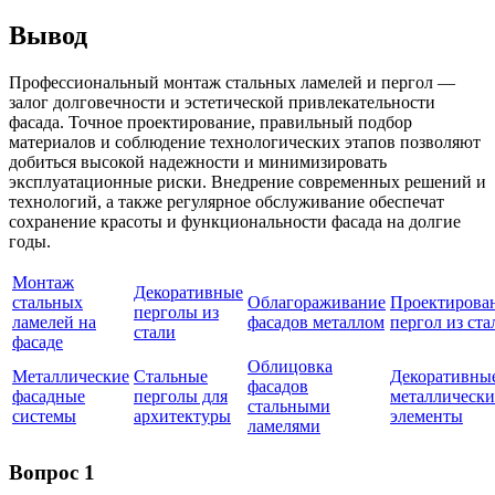
Вывод
Профессиональный монтаж стальных ламелей и пергол —
залог долговечности и эстетической привлекательности
фасада. Точное проектирование, правильный подбор
материалов и соблюдение технологических этапов позволяют
добиться высокой надежности и минимизировать
эксплуатационные риски. Внедрение современных решений и
технологий, а также регулярное обслуживание обеспечат
сохранение красоты и функциональности фасада на долгие
годы.
Монтаж
Декоративные
стальных
Облагораживание
Проектирова
перголы из
ламелей на
фасадов металлом
пергол из ста
стали
фасаде
Облицовка
Металлические
Стальные
Декоративны
фасадов
фасадные
перголы для
металлически
стальными
системы
архитектуры
элементы
ламелями
Вопрос 1