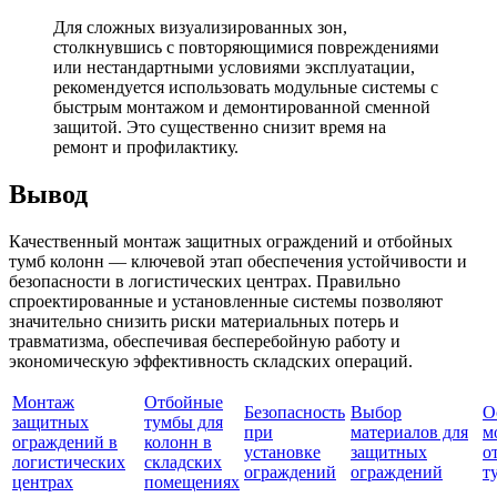
Для сложных визуализированных зон,
столкнувшись с повторяющимися повреждениями
или нестандартными условиями эксплуатации,
рекомендуется использовать модульные системы с
быстрым монтажом и демонтированной сменной
защитой. Это существенно снизит время на
ремонт и профилактику.
Вывод
Качественный монтаж защитных ограждений и отбойных
тумб колонн — ключевой этап обеспечения устойчивости и
безопасности в логистических центрах. Правильно
спроектированные и установленные системы позволяют
значительно снизить риски материальных потерь и
травматизма, обеспечивая бесперебойную работу и
экономическую эффективность складских операций.
Монтаж
Отбойные
Безопасность
Выбор
О
защитных
тумбы для
при
материалов для
м
ограждений в
колонн в
установке
защитных
о
логистических
складских
ограждений
ограждений
т
центрах
помещениях