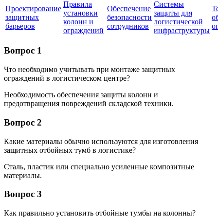
Правила
Системы
Проектирование
Обеспечение
Т
установки
защиты для
защитных
безопасности
о
колонн и
логистической
барьеров
сотрудников
о
ограждений
инфраструктуры
Вопрос 1
Что необходимо учитывать при монтажe защитных
ограждений в логистическом центре?
Необходимость обеспечения защиты колонн и
предотвращения повреждений складской техники.
Вопрос 2
Какие материалы обычно используются для изготовления
защитных отбойных тумб в логистике?
Сталь, пластик или специально усиленные композитные
материалы.
Вопрос 3
Как правильно установить отбойные тумбы на колонны?