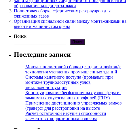
Защита фрикционных соединений от попадания влаги и
образования наледи до затяжки
Полистовая сборка сферических резервуаров для
сжиженных газов
Организация сигнальной связи между монтажниками на
высоте и машинистом крана
Поиск
Поиск
Последние записи
Монтаж полистовой сборки (сэндвич-профиль):
технология утепления промышленных зданий
Системы канатного доступа (промальп) при
монтаже труднодоступных узлов
металлоконструкций
Конструирование бесфасоночных узлов ферм из
замкнутых гнутосварных профилей (ГНУ)
Применение дистанционно управляемых замков
(траверс) для расстроповки на высоте
Расчет остаточной несущей способности
элементов с коррозионным износом