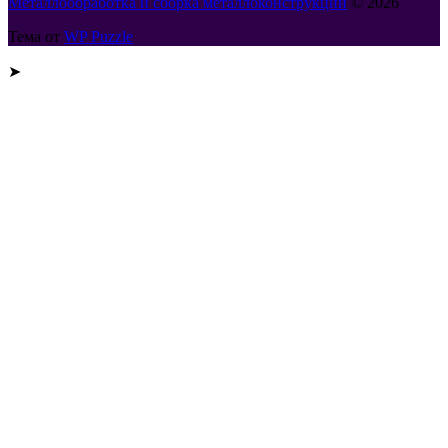
Металлообработка и сборка металлоконструкций
© 2026
Тема от
WP Puzzle
➤