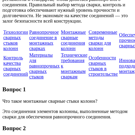
соединения. Правильный выбор метода сварки, контроль и
подготовка обеспечивают нужный уровень прочности и
долговечности. Не экономьте на качестве соединений — это
залог безопасности всей конструкции.
Технологии
Равнопрочное
Монтажные
Современные
Обеспе
сварных
соединение в
сварные
методы
прочно
стыков
монтажных
соединения
сварки для
сварны
колонн
сварках
колонн
колонн
Материалы
Технические
Контроль
Особенности
для
требования
Иннов
качества
сварных
равнопрочных
к
подход
сварных
стыков в
сварных
монтажным
монтаж
соединений
строительстве
стыков
сваркам
Вопрос 1
Что такое монтажные сварные стыки колонн?
Это соединения элементов колонны, выполненные методом
сварки для обеспечения равнопрочного соединения.
Вопрос 2