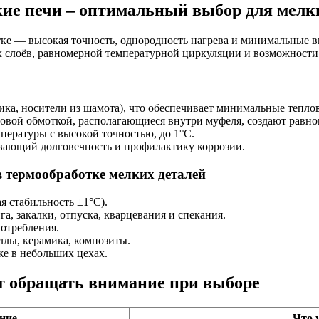
ие печи – оптимальный выбор для мелк
тке — высокая точность, однородность нагрева и минимальные 
 слоёв, равномерной температурной циркуляции и возможности 
ика, носители из шамота), что обеспечивает минимальные тепло
вой обмоткой, располагающиеся внутри муфеля, создают равно
пературы с высокой точностью, до 1°C.
вающий долговечность и профилактику коррозии.
 термообработке мелких деталей
я стабильность ±1°C).
, закалки, отпуска, кварцевания и спекания.
отребления.
ллы, керамика, композиты.
же в небольших цехах.
т обращать внимание при выборе
ние
Что 