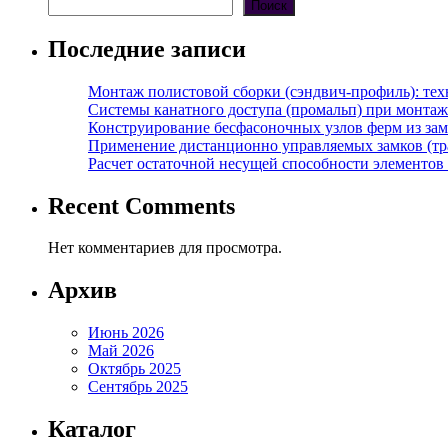
Поиск
Последние записи
Монтаж полистовой сборки (сэндвич-профиль): те
Системы канатного доступа (промальп) при монта
Конструирование бесфасоночных узлов ферм из за
Применение дистанционно управляемых замков (тра
Расчет остаточной несущей способности элементов
Recent Comments
Нет комментариев для просмотра.
Архив
Июнь 2026
Май 2026
Октябрь 2025
Сентябрь 2025
Каталог