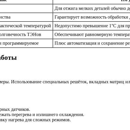
Для отжига мелких деталей обычно д
нства
Гарантирует возможность обработки д
фактической температурой
Недопустимо превышение 1°C для п
долговечность ТЭНов
Обеспечивают равномерную температ
и программируемое
Плюс автоматизация и сохранение р
аботы
амеры. Использование специальных решёток, вкладных матриц ил
рных датчиков.
бежать перегрева и излишнего охлаждения.
овку нагрева для сложных режимов.