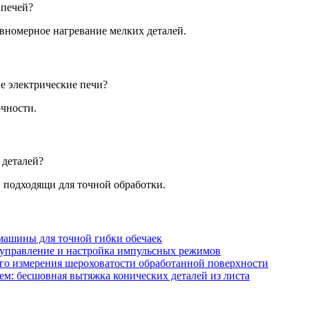
 печей?
номерное нагревание мелких деталей.
е электрические печи?
очности.
 деталей?
 подходящи для точной обработки.
машины для точной гибки обечаек
 управление и настройка импульсных режимов
го измерения шероховатости обработанной поверхности
м: бесшовная вытяжка конических деталей из листа