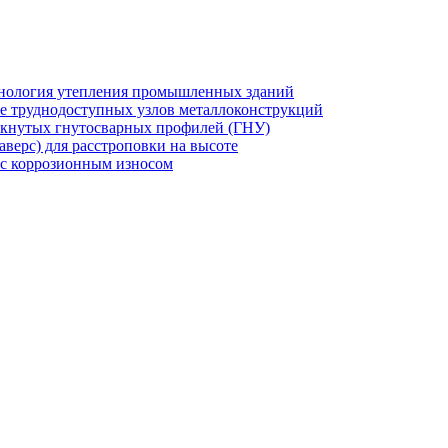
хнология утепления промышленных зданий
же труднодоступных узлов металлоконструкций
мкнутых гнутосварных профилей (ГНУ)
верс) для расстроповки на высоте
 с коррозионным износом