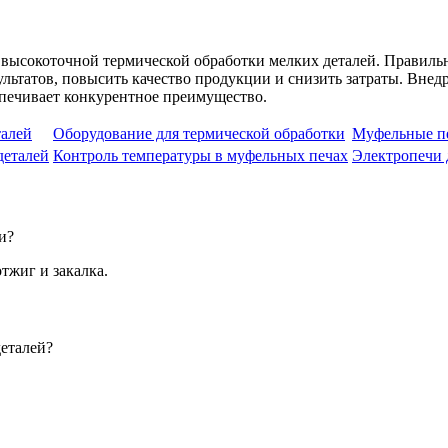
высокоточной термической обработки мелких деталей. Правиль
льтатов, повысить качество продукции и снизить затраты. Вне
печивает конкурентное преимущество.
талей
Оборудование для термической обработки
Муфельные пе
деталей
Контроль температуры в муфельных печах
Электропечи 
и?
тжиг и закалка.
деталей?