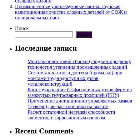
стальных колонн
Промышленные ультразвуковые ванны: глубокая
кавитационная очистка сложных деталей от СОЖ и
полировальных паст
Поиск
Поиск
Последние записи
Монтаж полистовой сборки (сэндвич-профиль):
технология утепления промышленных зданий
Системы канатного доступа (промальп) при
монтаже труднодоступных узлов
металлоконструкций
Конструирование бесфасоночных узлов ферм из
замкнутых гнутосварных профилей (ГНУ)
Применение дистанционно управляемых замков
(траверс) для расстроповки на высоте
Расчет остаточной несущей способности
элементов с коррозионным износом
Recent Comments