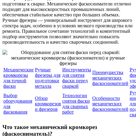
подготовке к сварке. Механические фаскосниматели отлично
подходят для высокоскоростных промышленных линий,
обеспечивая стабильное качество при больших объемах.
Ручные фрезеры — универсальный инструмент для широкого
спектра задач, особенно в условиях мелкого производства или
ремонта. Правильное сочетание технологий и компетентный
подбор инструментов позволяют значительно повысить
производительность и качество сварочных соединений.
Механические
Ручные
Инструменты
Ру
Преимущества
кромкорезы
фрезеры для
для снятия
фр
механических
для точной
подготовки
фаски перед
уд
фаскоснимателей
фаски
металла
сваркой
эф
Ру
Выбор
Технологии
Обзор
Особенности
ин
оборудования
снятия фаски
кромкорезов
механических
дл
для
для сварных
и фрезеров
фаскоснимателей
по
фаскования
работ
св
Что такое механический кромкорез
(фаскосниматель)?