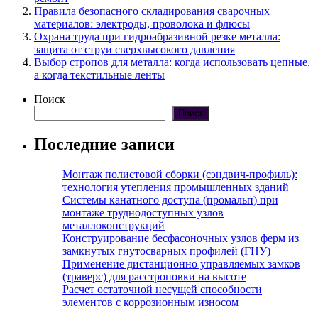
Правила безопасного складирования сварочных
материалов: электроды, проволока и флюсы
Охрана труда при гидроабразивной резке металла:
защита от струи сверхвысокого давления
Выбор стропов для металла: когда использовать цепные,
а когда текстильные ленты
Поиск
Поиск
Последние записи
Монтаж полистовой сборки (сэндвич-профиль):
технология утепления промышленных зданий
Системы канатного доступа (промальп) при
монтаже труднодоступных узлов
металлоконструкций
Конструирование бесфасоночных узлов ферм из
замкнутых гнутосварных профилей (ГНУ)
Применение дистанционно управляемых замков
(траверс) для расстроповки на высоте
Расчет остаточной несущей способности
элементов с коррозионным износом