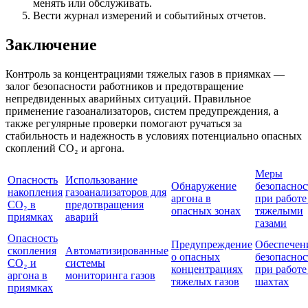
менять или обслуживать.
Вести журнал измерений и событийных отчетов.
Заключение
Контроль за концентрациями тяжелых газов в приямках —
залог безопасности работников и предотвращение
непредвиденных аварийных ситуаций. Правильное
применение газоанализаторов, систем предупреждения, а
также регулярные проверки помогают ручаться за
стабильность и надежность в условиях потенциально опасных
скоплений CO₂ и аргона.
Меры
Опасность
Использование
Обнаружение
безопаснос
накопления
газоанализаторов для
аргона в
при работе
CO₂ в
предотвращения
опасных зонах
тяжелыми
приямках
аварий
газами
Опасность
Предупреждение
Обеспечен
скопления
Автоматизированные
о опасных
безопаснос
CO₂ и
системы
концентрациях
при работе
аргона в
мониторинга газов
тяжелых газов
шахтах
приямках