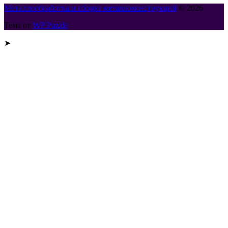
Металлообработка и сборка металлоконструкций
© 2026
Тема от
WP Puzzle
➤