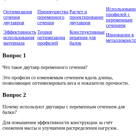
Использовани
Оптимизация
Преимущества
Расчет и
профилей с
сечения
переменного
проектирование
переменным
двутавров
сечения
двутавров
сечением
Эффективность
Теория
Конструктивные
Инновации в
использования
оптимизации
решения для
металлоконст
материала
профилей
балок
Вопрос 1
Что такое двутавр переменного сечения?
Это профили со изменяемым сечением вдоль длины,
позволяющие оптимизировать веса и показатели прочности.
Вопрос 2
Почему используют двутавры с переменным сечением для
балки?
Для повышения эффективности конструкции за счёт
снижения массы и улучшения распределения нагрузок.