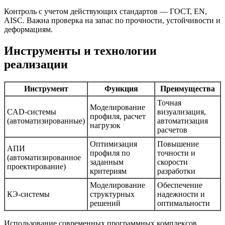
Контроль с учетом действующих стандартов — ГОСТ, EN,
AISC. Важна проверка на запас по прочности, устойчивости и
деформациям.
Инструменты и технологии
реализации
Инструмент
Функция
Преимущества
Точная
Моделирование
CAD-системы
визуализация,
профиля, расчет
(автоматизированные)
автоматизация
нагрузок
расчетов
Оптимизация
Повышение
АПИ
профиля по
точности и
(автоматизированное
заданным
скорости
проектирование)
критериям
разработки
Моделирование
Обеспечение
КЭ-системы
структурных
надежности и
решений
оптимальности
Использование современных программных комплексов