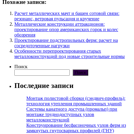
Похожие записи:
Расчет металлических мачт и башен сотовой связи:
резонанс, ветровая пульсация и кручение
Металлические конструкции аттракционов:
проектирование опор американских горок и колес
обозрения
Проектирование подстропильных ферм: расчет на
сосредоточенные нагрузки
Особенности перепроектирования старых
металлоконструкций под новые строительные нормы
Поиск
Поиск
Последние записи
Монтаж полистовой сборки (сэндвич-профиль):
технология утепления промышленных зданий
Системы канатного доступа (промальп) при
монтаже труднодоступных узлов
металлоконструкций
Конструирование бесфасоночных узлов ферм из
замкнутых гнутосварных профилей (ГНУ)