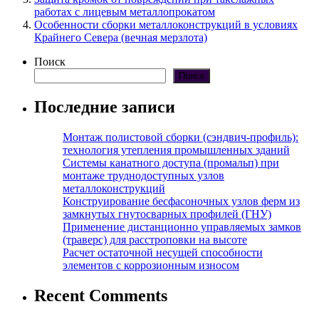
работах с лицевым металлопрокатом
Особенности сборки металлоконструкций в условиях
Крайнего Севера (вечная мерзлота)
Поиск
Поиск
Последние записи
Монтаж полистовой сборки (сэндвич-профиль):
технология утепления промышленных зданий
Системы канатного доступа (промальп) при
монтаже труднодоступных узлов
металлоконструкций
Конструирование бесфасоночных узлов ферм из
замкнутых гнутосварных профилей (ГНУ)
Применение дистанционно управляемых замков
(траверс) для расстроповки на высоте
Расчет остаточной несущей способности
элементов с коррозионным износом
Recent Comments