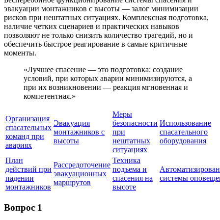
эвакуации монтажников с высоты — залог минимизации
рисков при нештатных ситуациях. Комплексная подготовка,
наличие четких сценариев и практических навыков
позволяют не только снизить количество трагедий, но и
обеспечить быстрое реагирование в самые критичные
моменты.
«Лучшее спасение — это подготовка: создание
условий, при которых аварии минимизируются, а
при их возникновении — реакция мгновенная и
компетентная.»
Меры
Организация
Эвакуация
безопасности
Использование
спасательных
монтажников с
при
спасательного
команд при
высоты
нештатных
оборудования
авариях
ситуациях
План
Техника
Рассредоточение
действий при
подъема и
Автоматизирова
эвакуационных
падении
спасения на
системы оповеще
маршрутов
монтажников
высоте
Вопрос 1