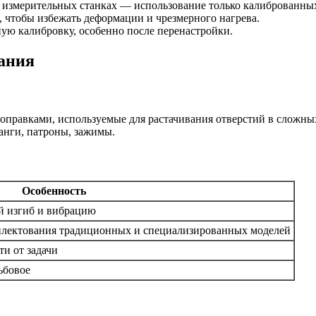
измерительных станках — использование только калиброванных
, чтобы избежать деформации и чрезмерного нагрева.
ую калибровку, особенно после перенастройки.
вания
правками, используемые для растачивания отверстий в сложных
анги, патроны, зажимы.
Особенность
 изгиб и вибрацию
мплектования традиционных и специализированных моделей
ти от задачи
ьбовое