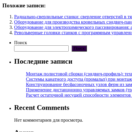
Похожие записи:
Радиально-сверлильные станки: сверление отверстий в т
Оборудование для производства кровельных сэндвич-пан
Оборудование для электрохимического пассивирования: 
Револьверные головки станков с программным управлени
Поиск
Поиск
Последние записи
Монтаж полистовой сборки (сэндвич-профиль): те
Системы канатного доступа (промальп) при монта
Конструирование бесфасоночных узлов ферм из за
Применение дистанционно управляемых замков (тра
Расчет остаточной несущей способности элементов
Recent Comments
Нет комментариев для просмотра.