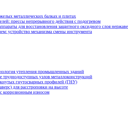
яжелых металлических балках и плитах
елей: прессы непрерывного действия с подогревом
аппараты для восстановления защитного оксидного слоя нержав
ем: устройство механизма смены инструмента
хнология утепления промышленных зданий
же труднодоступных узлов металлоконструкций
мкнутых гнутосварных профилей (ГНУ)
верс) для расстроповки на высоте
 с коррозионным износом