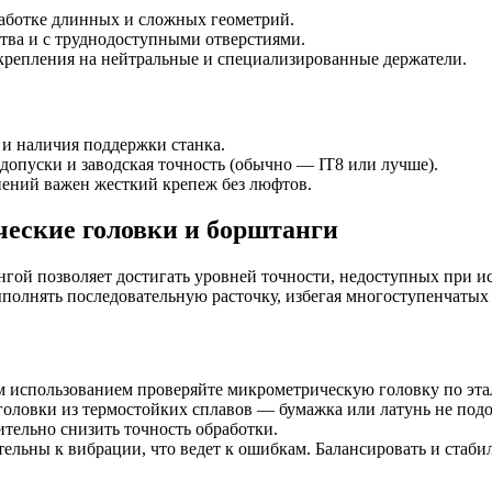
аботке длинных и сложных геометрий.
тва и с труднодоступными отверстиями.
крепления на нейтральные и специализированные держатели.
 и наличия поддержки станка.
допуски и заводская точность (обычно — IT8 или лучше).
ений важен жесткий крепеж без люфтов.
ческие головки и борштанги
гой позволяет достигать уровней точности, недоступных при и
ыполнять последовательную расточку, избегая многоступенчатых
использованием проверяйте микрометрическую головку по этал
оловки из термостойких сплавов — бумажка или латунь не подо
тельно снизить точность обработки.
льны к вибрации, что ведет к ошибкам. Балансировать и стабил