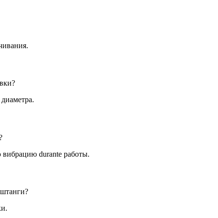
чивания.
вки?
 диаметра.
?
вибрацию durante работы.
рштанги?
ки.