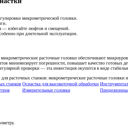
снастки
егулировки микрометрической головки.
нги.
я — избегайте люфтов и смещений.
особенно при длительной эксплуатации.
ки: микрометрические расточные головки обеспечивают микроур
тов минимизирует погрешности, повышает качество готовых дет
егулярной проверки — эта инвестиция окупится в виде стабильн
ых станков
Оснастка для высокоточной обработки
Инструментал
етров
Измерительные головки
Прецизионны
ометру.