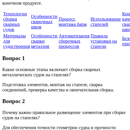
конечном продукте.
Технологии
Кон
Особенности
сборки
Процесс
Использование
кач
сварочных
сварных
монтажа барж
стапелей
сва
швов
судов
шво
Материалы
Особенности
Автоматизация
Правила
Без
для
сварки
сборочных
установки на
при
судостроения
металлов
процессов
стапели
Вопрос 1
Какие основные этапы включает сборка сварных
металлических судов на стапелях?
Подготовка элементов, монтаж на стапеле, сварка
соединений, проверка качества и окончательная сборка.
Вопрос 2
Почему важно правильное размещение элементов при сборке
судов на стапелях?
Для обеспечения точности геометрии судна и прочности