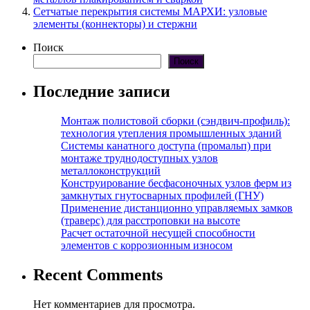
Сетчатые перекрытия системы МАРХИ: узловые
элементы (коннекторы) и стержни
Поиск
Поиск
Последние записи
Монтаж полистовой сборки (сэндвич-профиль):
технология утепления промышленных зданий
Системы канатного доступа (промальп) при
монтаже труднодоступных узлов
металлоконструкций
Конструирование бесфасоночных узлов ферм из
замкнутых гнутосварных профилей (ГНУ)
Применение дистанционно управляемых замков
(траверс) для расстроповки на высоте
Расчет остаточной несущей способности
элементов с коррозионным износом
Recent Comments
Нет комментариев для просмотра.