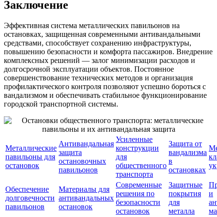
Заключение
Эффективная система металлических павильонов на
остановках, защищенная современными антивандальными
средствами, способствует сохранению инфраструктуры,
повышению безопасности и комфорта пассажиров. Внедрение
комплексных решений — залог минимизации расходов и
долгосрочной эксплуатации объектов. Постоянное
совершенствование технических методов и организация
профилактического контроля позволяют успешно бороться с
вандализмом и обеспечивать стабильное функционирование
городской транспортной системы.
Усиленные
Антивандальная
Защита от
Металлические
конструкции
Ме
защита
вандализма
павильоны для
для
кл
остановочных
в
остановок
общественного
ук
павильонов
остановках
транспорта
Современные
Защитные
Пр
Обеспечение
Материалы для
решения по
покрытия
и
долговечности
антивандальных
безопасности
для
ан
павильонов
остановок
остановок
металла
ма