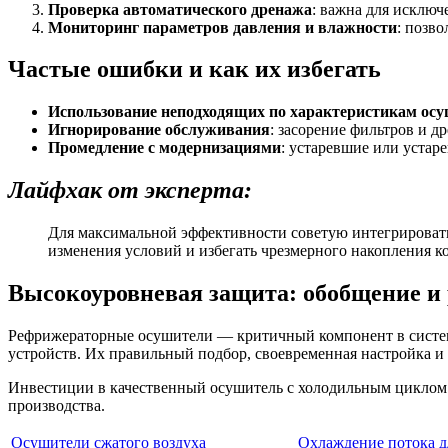
Проверка автоматического дренажа
: важна для исключ
Мониторинг параметров давления и влажности
: позв
Частые ошибки и как их избегать
Использование неподходящих по характеристикам ос
Игнорирование обслуживания
: засорение фильтров и 
Промедление с модернизациями
: устаревшие или устар
Лайфхак от эксперта:
Для максимальной эффективности советую интегрировать
изменения условий и избегать чрезмерного накопления к
Высокоуровневая защита: обобщение и
Рефрижераторные осушители — критичный компонент в система
устройств. Их правильный подбор, своевременная настройка и
Инвестиции в качественный осушитель с холодильным циклом 
производства.
Осушители сжатого воздуха
Охлаждение потока д