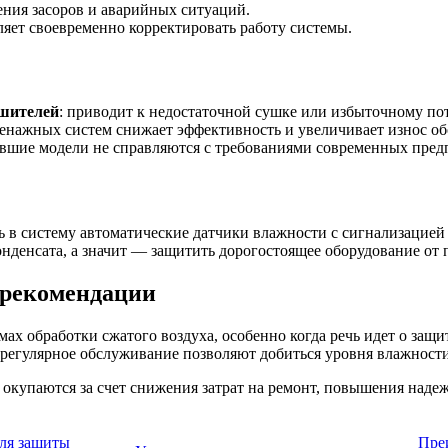
ения засоров и аварийных ситуаций.
оляет своевременно корректировать работу системы.
ушителей
: приводит к недостаточной сушке или избыточному по
дренажных систем снижает эффективность и увеличивает износ о
евшие модели не справляются с требованиями современных предп
 в систему автоматические датчики влажности с сигнализацией
онденсата, а значит — защитить дорогостоящее оборудование от
 рекомендации
х обработки сжатого воздуха, особенно когда речь идет о защ
 регулярное обслуживание позволяют добиться уровня влажност
окупаются за счет снижения затрат на ремонт, повышения наде
ля защиты
Пре