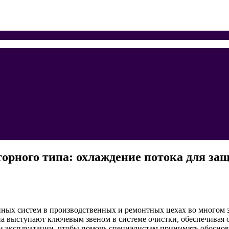
орного типа: охлаждение потока для за
ых систем в производственных и ремонтных цехах во многом зав
а выступают ключевым звеном в системе очистки, обеспечивая 
ти эксплуатации, чтобы помочь специалистам принимать обосно