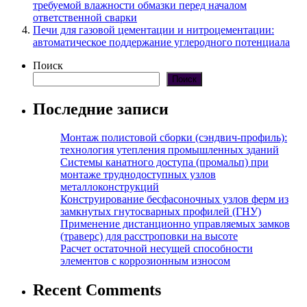
требуемой влажности обмазки перед началом
ответственной сварки
Печи для газовой цементации и нитроцементации:
автоматическое поддержание углеродного потенциала
Поиск
Поиск
Последние записи
Монтаж полистовой сборки (сэндвич-профиль):
технология утепления промышленных зданий
Системы канатного доступа (промальп) при
монтаже труднодоступных узлов
металлоконструкций
Конструирование бесфасоночных узлов ферм из
замкнутых гнутосварных профилей (ГНУ)
Применение дистанционно управляемых замков
(траверс) для расстроповки на высоте
Расчет остаточной несущей способности
элементов с коррозионным износом
Recent Comments