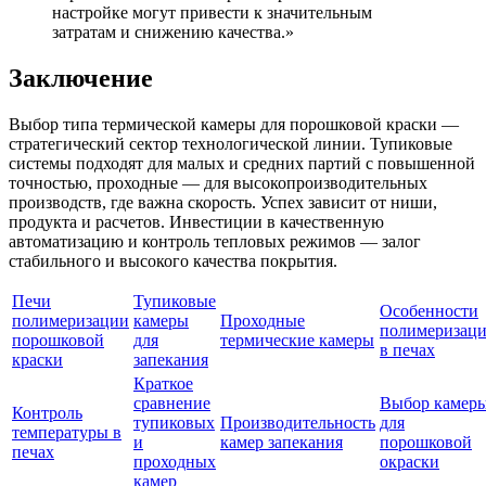
настройке могут привести к значительным
затратам и снижению качества.»
Заключение
Выбор типа термической камеры для порошковой краски —
стратегический сектор технологической линии. Тупиковые
системы подходят для малых и средних партий с повышенной
точностью, проходные — для высокопроизводительных
производств, где важна скорость. Успех зависит от ниши,
продукта и расчетов. Инвестиции в качественную
автоматизацию и контроль тепловых режимов — залог
стабильного и высокого качества покрытия.
Печи
Тупиковые
Особенности
полимеризации
камеры
Проходные
полимеризац
порошковой
для
термические камеры
в печах
краски
запекания
Краткое
сравнение
Выбор камер
Контроль
тупиковых
Производительность
для
температуры в
и
камер запекания
порошковой
печах
проходных
окраски
камер