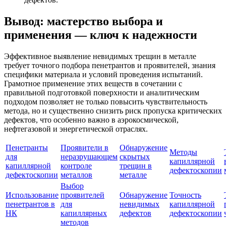
Вывод: мастерство выбора и
применения — ключ к надежности
Эффективное выявление невидимых трещин в металле
требует точного подбора пенетрантов и проявителей, знания
специфики материала и условий проведения испытаний.
Грамотное применение этих веществ в сочетании с
правильной подготовкой поверхности и аналитическим
подходом позволяет не только повысить чувствительность
метода, но и существенно снизить риск пропуска критических
дефектов, что особенно важно в аэрокосмической,
нефтегазовой и энергетической отраслях.
Пенетранты
Проявители в
Обнаружение
Методы
для
неразрушающем
скрытых
капиллярной
капиллярной
контроле
трещин в
дефектоскопии
дефектоскопии
металлов
металле
Выбор
Использование
проявителей
Обнаружение
Точность
пенетрантов в
для
невидимых
капиллярной
НК
капиллярных
дефектов
дефектоскопии
методов