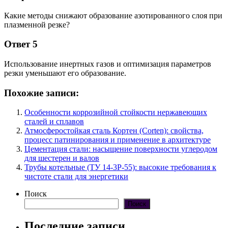
Какие методы снижают образование азотированного слоя при
плазменной резке?
Ответ 5
Использование инертных газов и оптимизация параметров
резки уменьшают его образование.
Похожие записи:
Особенности коррозийной стойкости нержавеющих
сталей и сплавов
Атмосферостойкая сталь Кортен (Corten): свойства,
процесс патинирования и применение в архитектуре
Цементация стали: насыщение поверхности углеродом
для шестерен и валов
Трубы котельные (ТУ 14-3Р-55): высокие требования к
чистоте стали для энергетики
Поиск
Поиск
Последние записи