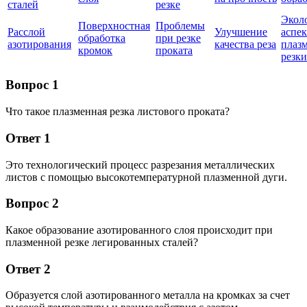
сталей
резке
Экол
Поверхностная
Проблемы
Расслой
Улучшение
аспе
обработка
при резке
азотирования
качества реза
плаз
кромок
проката
резки
Вопрос 1
Что такое плазменная резка листового проката?
Ответ 1
Это технологический процесс разрезания металлических
листов с помощью высокотемпературной плазменной дуги.
Вопрос 2
Какое образование азотированного слоя происходит при
плазменной резке легированных сталей?
Ответ 2
Образуется слой азотированного металла на кромках за счет