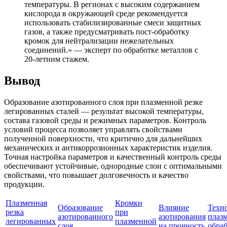
температуры. В регионах с высоким содержанием
кислорода в окружающей среде рекомендуется
использовать стабилизированные смеси защитных
газов, а также предусматривать пост-обработку
кромок для нейтрализации нежелательных
соединений.» — эксперт по обработке металлов с
20-летним стажем.
Вывод
Образование азотированного слоя при плазменной резке
легированных сталей — результат высокой температуры,
состава газовой среды и режимных параметров. Контроль
условий процесса позволяет управлять свойствами
полученной поверхности, что критично для дальнейших
механических и антикоррозионных характеристик изделия.
Точная настройка параметров и качественный контроль среды
обеспечивают устойчивые, однородные слои с оптимальными
свойствами, что повышает долговечность и качество
продукции.
Плазменная
Кромки
Образование
Влияние
Техн
резка
при
азотированного
азотирования
плаз
легированных
плазменной
слоя
на прочность
обра