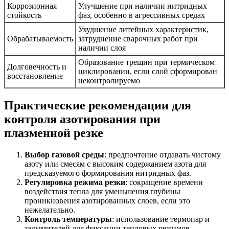
Коррозионная
Улучшение при наличии нитридных
стойкость
фаз, особенно в агрессивных средах
Ухудшение литейных характеристик,
Обрабатываемость
затруднение сварочных работ при
наличии слоя
Образование трещин при термическом
Долговечность и
циклировании, если слой сформирован
восстановление
неконтролируемо
Практические рекомендации для
контроля азотирования при
плазменной резке
Выбор газовой среды
: предпочтение отдавать чистому
азоту или смесям с высоким содержанием азота для
предсказуемого формирования нитридных фаз.
Регулировка режима резки
: сокращение времени
воздействия тепла для уменьшения глубины
проникновения азотированных слоев, если это
нежелательно.
Контроль температуры
: использование термопар и
задымителей для фиксации тепловых режимов.