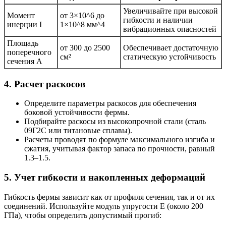
Увеличивайте при высокой
Момент
от 3×10^6 до
гибкости и наличии
инерции I
1×10^8 мм^4
вибрационных опасностей
Площадь
от 300 до 2500
Обеспечивает достаточную
поперечного
см²
статическую устойчивость
сечения A
4. Расчет раскосов
Определите параметры раскосов для обеспечения
боковой устойчивости фермы.
Подбирайте раскосы из высокопрочной стали (сталь
09Г2С или титановые сплавы).
Расчеты проводят по формуле максимального изгиба и
сжатия, учитывая фактор запаса по прочности, равный
1.3–1.5.
5. Учет гибкости и накопленных деформаций
Гибкость фермы зависит как от профиля сечения, так и от их
соединений. Используйте модуль упругости E (около 200
ГПа), чтобы определить допустимый прогиб: