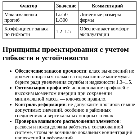
Фактор
Значение
Комментарий
Максимальный
L/250 —
Линейные размеры
прогиб
L/300
фермы
Коэффициент запаса
Обеспечивает комфорт
1.2–1.5
по гибкости
эксплуатации
Принципы проектирования с учетом
гибкости и устойчивости
Обеспечение запасов прочности
: класс вычислений не
должен опираться только на нормативные минимумы —
берите ради увеличения службы и надежности 1.3–1.5.
Оптимизация профилей
: использование профилей с
высоким моментом инерции при сохранении
минимальной массы — ключевое правило.
Контроль деформаций
: не допускайте прогибов свыше
допустимых значений, особенно в районных
соединениях и вертикальных опорных точках.
Проверка взаимного расположения элементов
:
раскосы и пояса должны работать в согласованной
системе, чтобы не возникало локальных концентраций
напряжений и деформаций.