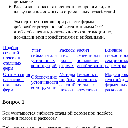
динамике.
Рассчитана запасная прочность по прочим видам
нагрузок и возможных экстремальных воздействий.
Экспертное правило: при расчете фермы
добавляйте резерв по гибкости минимум 20%,
чтобы обеспечить долговечность конструкции под
неожиданными воздействиями и вибрациями.
Подбор
Учет
Раскосы
Расчет
Влияние
сечений
гибкости для
и их
сечений для
гибкости н
поясов в
устойчивых
роль в
повышения
секционны
стальных
конструкций
фермах
устойчивости
параметры
ферм
Оптимизация
Методы
Гибкость и
Моделиров
Обеспечение
раскосов в
подбора
прочность
сечений дл
устойчивости
стальных
сечений
стальных
ферменных
конструкции
ферм
поясов
элементов
раскосов
Вопрос 1
Как учитывается гибкость стальной фермы при подборе
сечений поясов и раскосов?
Гибкость учитывается через анализ деформаций и расчет