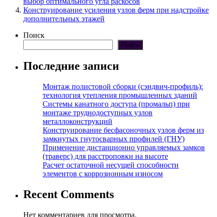
выбор оптимального угла раскосов
Конструирование усиления узлов ферм при надстройке
дополнительных этажей
Поиск
Поиск
Последние записи
Монтаж полистовой сборки (сэндвич-профиль):
технология утепления промышленных зданий
Системы канатного доступа (промальп) при
монтаже труднодоступных узлов
металлоконструкций
Конструирование бесфасоночных узлов ферм из
замкнутых гнутосварных профилей (ГНУ)
Применение дистанционно управляемых замков
(траверс) для расстроповки на высоте
Расчет остаточной несущей способности
элементов с коррозионным износом
Recent Comments
Нет комментариев для просмотра.