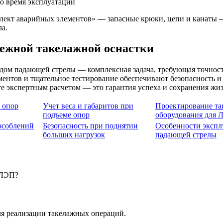
во время эксплуатации
лект аварийных элементов» — запасные крюки, цепи и канаты 
ла.
дежной такелажной оснастки
дом падающей стрелы — комплексная задача, требующая точност
ентов и тщательное тестирование обеспечивают безопасность и
те экспертным расчетом — это гарантия успеха и сохранения жи
 опор
Учет веса и габаритов при
Проектирование та
подъеме опор
оборудования для 
особлений
Безопасность при поднятии
Особенности экспл
больших нагрузок
падающей стрелы
 ЛЭП?
ля реализации такелажных операций.