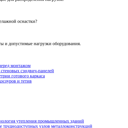
келажной оснастки?
ты и допустимые нагрузки оборудования.
перед монтажом
 стеновых сэндвич-панелей
трии готового каркаса
осоуров и тетив
хнология утепления промышленных зданий
же труднодоступных узлов металлоконструкций