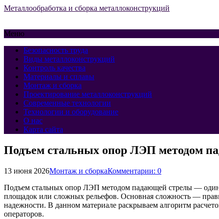
Металлообработка и сборка металлоконструкций
Меню
Безопасность труда
Виды металлоконструкций
Контроль качества
Материалы и сплавы
Монтаж и сборка
Проектирование металлоконструкций
Современные технологии
Технологии и оборудование
О нас
Карта сайта
Подъем стальных опор ЛЭП методом па
13 июня 2026
Монтаж и сборка
Комментарии: 0
Подъем стальных опор ЛЭП методом падающей стрелы — один 
площадок или сложных рельефов. Основная сложность — прави
надежности. В данном материале раскрываем алгоритм расчето
операторов.