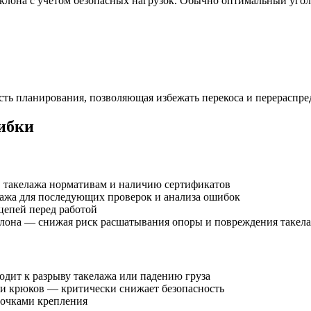
наклона с учетом безопасных нагрузок. Обычно оптимальный уго
ть планирования, позволяющая избежать перекоса и перераспре
ибки
в такелажа нормативам и наличию сертификатов
ажа для последующих проверок и анализа ошибок
цепей перед работой
клона — снижая риск расшатывания опоры и повреждения такел
одит к разрыву такелажа или падению груза
и крюков — критически снижает безопасность
точками крепления