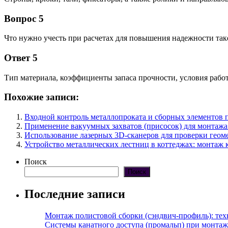
Вопрос 5
Что нужно учесть при расчетах для повышения надежности та
Ответ 5
Тип материала, коэффициенты запаса прочности, условия рабо
Похожие записи:
Входной контроль металлопроката и сборных элементов 
Применение вакуумных захватов (присосок) для монтажа
Использование лазерных 3D-сканеров для проверки геоме
Устройство металлических лестниц в коттеджах: монтаж к
Поиск
Поиск
Последние записи
Монтаж полистовой сборки (сэндвич-профиль): те
Системы канатного доступа (промальп) при монта