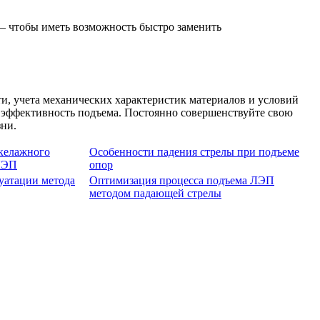
— чтобы иметь возможность быстро заменить
и, учета механических характеристик материалов и условий
 эффективность подъема. Постоянно совершенствуйте свою
зни.
келажного
Особенности падения стрелы при подъеме
ЛЭП
опор
уатации метода
Оптимизация процесса подъема ЛЭП
методом падающей стрелы