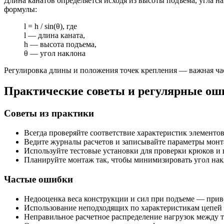
Длина канатов определяется исходя из высоты подъема, угла 
формулы:
l = h / sin(θ), где
l — длина каната,
h — высота подъема,
θ — угол наклона
Регулировка длины и положения точек крепления — важная час
Практические советы и регулярные ош
Советы из практики
Всегда проверяйте соответствие характеристик элементо
Ведите журналы расчетов и записывайте параметры монт
Используйте тестовые установки для проверки крюков и 
Планируйте монтаж так, чтобы минимизировать угол на
Частые ошибки
Недооценка веса конструкции и сил при подъеме — прив
Использование неподходящих по характеристикам цепей 
Неправильное расчетное распределение нагрузок между 