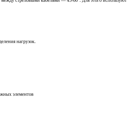
л между стреловыми кабелями — 45-60°. Для этого используют
деления нагрузок.
ажных элементов