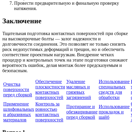
Провести предварительную и финальную проверку
натяжения.
Заключение
Тщательная подготовка контактных поверхностей при сборке
на высокопрочные болты — залог надежности и
долговечности соединения. Это позволяет не только снизить
риск недопустимых деформаций и трещин, но и обеспечить
соответствие проектным нагрузкам. Внедрение четких
процедур и контрольных точек на этапе подготовки снижают
вероятность ошибок, делая монтаж более предсказуемым и
безопасным.
Обеспечение
Удаление
Использование
Очистка
плоскостности
масляных и
специальных
поверхности
контактных
грязевых
средств для
перед сборкой
поверхностей
загрязнений
обработки
Применение
Контроль за
Протирание и
Использование
шлифовальных
ровностью
обезжиривание
прокладок и
и абразивных
контактных
перед сборкой
шайб
материалов
поверхностей