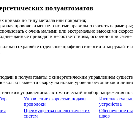
ергетических полуавтоматов
их кривых по типу металла или покрытия;
грязная проволока мешает системе правильно считать параметры;
использовать с очень малыми или экстремально высокими скорос
одные данные приводят к несоответствиям, особенно при смене
волоки сохраняйте отдельные профили синергии и загружайте 
.
 подачи в полуавтоматы с синергетическим управлением сущест
озволяют вывести сварку на новый уровень без ошибок и лишних
бор
Управление скоростью подачи
Интеллектуальн
проволоки
устройства
ния
Преимущества синергетических
Обеспечение ст
систем
швов