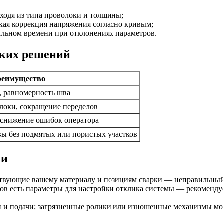
сходя из типа проволоки и толщины;
кая коррекция напряжения согласно кривым;
альном времени при отклонениях параметров.
ских решений
реимущество
, равномерность шва
локи, сокращение переделов
снижение ошибок оператора
ы без подмятых или пористых участков
ки
тствующие вашему материалу и позициям сварки — неправильный
тов есть параметры для настройки отклика системы — рекоменду
ки и подачи; загрязненные ролики или изношенные механизмы м