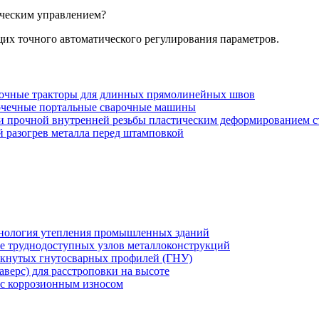
ическим управлением?
их точного автоматического регулирования параметров.
арочные тракторы для длинных прямолинейных швов
точечные портальные сварочные машины
ки прочной внутренней резьбы пластическим деформированием с
 разогрев металла перед штамповкой
хнология утепления промышленных зданий
же труднодоступных узлов металлоконструкций
мкнутых гнутосварных профилей (ГНУ)
верс) для расстроповки на высоте
 с коррозионным износом