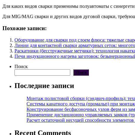
Для каких видов сварки применимы полуавтоматы с синергет
Для MIG/MAG сварки и других видов дуговой сварки, требующ
Похожие записи:
Оборудование для сварки под слоем флюса: тяжелые св
Линии для контактной сварки арматурных сеток: много
Раскатники (бесстружечные метчики): технология накат
Печи индукционного нагрева заготовок: безынерционный
Поиск
Поиск
Последние записи
Монтаж полистовой сборки (сэндвич-профиль): те
Системы канатного доступа (промальп) при монта
Конструирование бесфасоночных узлов ферм из за
Применение дистанционно управляемых замков (тра
Расчет остаточной несущей способности элементов
Recent Comments