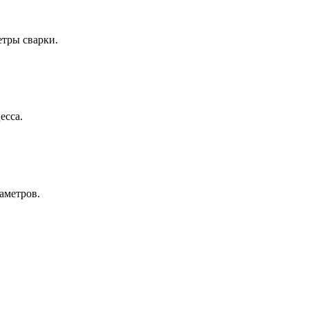
тры сварки.
есса.
аметров.