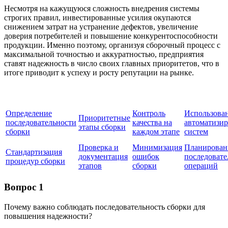
Несмотря на кажущуюся сложность внедрения системы
строгих правил, инвестированные усилия окупаются
снижением затрат на устранение дефектов, увеличение
доверия потребителей и повышение конкурентоспособности
продукции. Именно поэтому, организуя сборочный процесс с
максимальной точностью и аккуратностью, предприятия
ставят надежность в число своих главных приоритетов, что в
итоге приводит к успеху и росту репутации на рынке.
Определение
Контроль
Использова
Приоритетные
последовательности
качества на
автоматизи
этапы сборки
сборки
каждом этапе
систем
Проверка и
Минимизация
Планирован
Стандартизация
документация
ошибок
последоват
процедур сборки
этапов
сборки
операций
Вопрос 1
Почему важно соблюдать последовательность сборки для
повышения надежности?