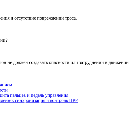
ения и отсутствие повреждений троса.
нии?
клон не должен создавать опасности или затруднений в движении
ванием
ости
щита пальцев и педаль управления
еменно: синхронизация и контроль ПРР