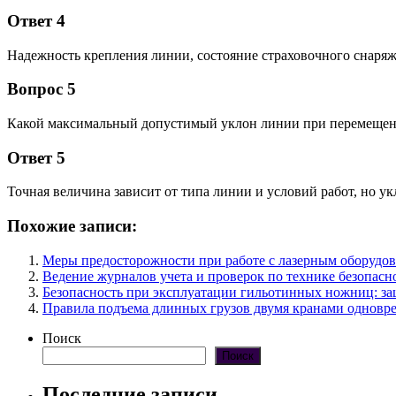
Ответ 4
Надежность крепления линии, состояние страховочного снаряж
Вопрос 5
Какой максимальный допустимый уклон линии при перемеще
Ответ 5
Точная величина зависит от типа линии и условий работ, но у
Похожие записи:
Меры предосторожности при работе с лазерным оборудо
Ведение журналов учета и проверок по технике безопасн
Безопасность при эксплуатации гильотинных ножниц: за
Правила подъема длинных грузов двумя кранами одновр
Поиск
Поиск
Последние записи