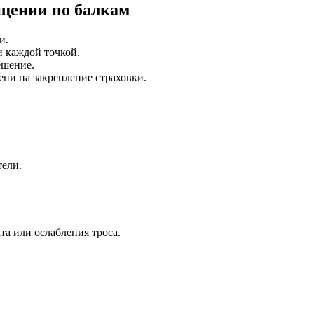
щении по балкам
и.
 каждой точкой.
ешение.
ни на закрепление страховки.
ели.
та или ослабления троса.