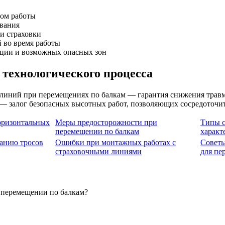
лом работы
вания
и страховки
 во время работы
кции и возможных опасных зон
 технологического процесса
линий при перемещениях по балкам — гарантия снижения травм
— залог безопасных высотных работ, позволяющих сосредоточитьс
оризонтальных
Меры предосторожности при
Типы с
перемещении по балкам
характ
анию тросов
Ошибки при монтажных работах с
Советы
страховочными линиями
для пе
 перемещении по балкам?