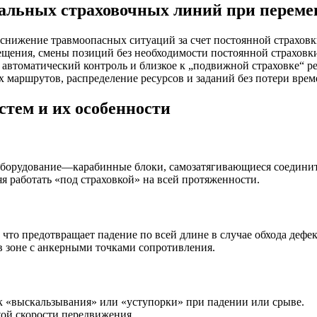
альных страховочных линий при переме
снижение травмоопасных ситуаций за счет постоянной страховк
щения, смены позиций без необходимости постоянной страховки
 автоматический контроль и близкое к „подвижной страховке“ р
маршрутов, распределение ресурсов и заданий без потери време
тем и их особенности
оборудование—карабинные блоки, самозатягивающиеся соединит
 работать «под страховкой» на всей протяженности.
что предотвращает падение по всей длине в случае обхода дефек
в зоне с анкерными точками сопротивления.
 «выскальзывания» или «уступорки» при падении или срыве.
ой скорости передвижения.