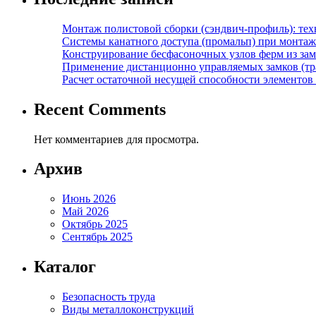
Монтаж полистовой сборки (сэндвич-профиль): те
Системы канатного доступа (промальп) при монта
Конструирование бесфасоночных узлов ферм из за
Применение дистанционно управляемых замков (тра
Расчет остаточной несущей способности элементов
Recent Comments
Нет комментариев для просмотра.
Архив
Июнь 2026
Май 2026
Октябрь 2025
Сентябрь 2025
Каталог
Безопасность труда
Виды металлоконструкций