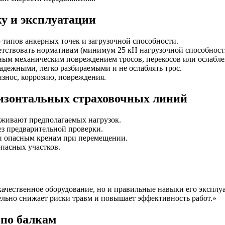
у и эксплуатации
 типов анкерных точек и загрузочной способности.
тствовать нормативам (минимум 25 кН нагрузочной способности
нным механическим повреждением тросов, перекосов или ослабл
дежными, легко разбираемыми и не ослаблять трос.
знос, коррозию, повреждения.
изонтальных страховочных линий
рживают предполагаемых нагрузок.
з предварительной проверки.
 и опасным кренам при перемещении.
пасных участков.
качественное оборудование, но и правильные навыки его эксплу
ельно снижает риски травм и повышает эффективность работ.»
 по балкам