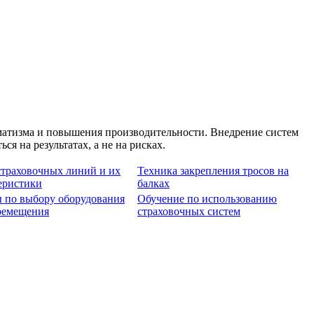
атизма и повышения производительности. Внедрение систем
я на результатах, а не на рисках.
траховочных линий и их
Техника закрепления тросов на
еристики
балках
 по выбору оборудования
Обучение по использованию
ремещения
страховочных систем