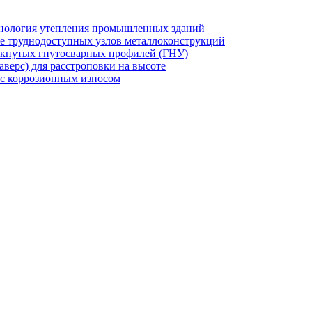
хнология утепления промышленных зданий
же труднодоступных узлов металлоконструкций
мкнутых гнутосварных профилей (ГНУ)
верс) для расстроповки на высоте
 с коррозионным износом