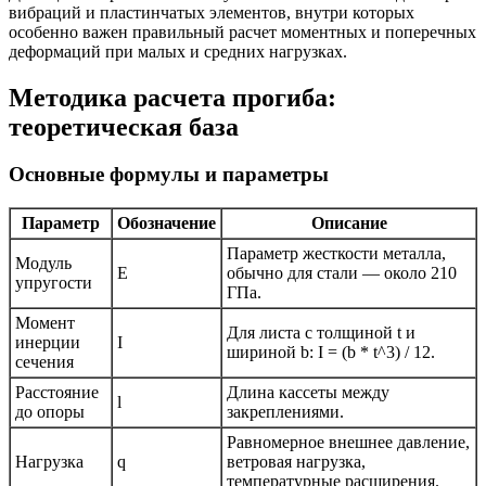
вибраций и пластинчатых элементов, внутри которых
особенно важен правильный расчет моментных и поперечных
деформаций при малых и средних нагрузках.
Методика расчета прогиба:
теоретическая база
Основные формулы и параметры
Параметр
Обозначение
Описание
Параметр жесткости металла,
Модуль
E
обычно для стали — около 210
упругости
ГПа.
Момент
Для листа с толщиной t и
инерции
I
шириной b: I = (b * t^3) / 12.
сечения
Расстояние
Длина кассеты между
l
до опоры
закреплениями.
Равномерное внешнее давление,
Нагрузка
q
ветровая нагрузка,
температурные расширения.