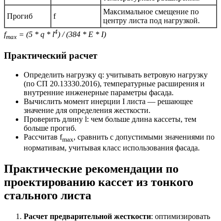
Максимальное смещение по
Прогиб
f
центру листа под нагрузкой.
4
f
= (5 * q * l
) / (384 * E * I)
max
Практический расчет
Определить нагрузку q: учитывать ветровую нагрузку
(по СП 20.13330.2016), температурные расширения и
внутренние инженерные параметры фасада.
Вычислить момент инерции I листа — решающее
значение для определения жесткости.
Проверить длину l: чем больше длина кассеты, тем
больше прогиб.
Рассчитав f
, сравнить с допустимыми значениями по
max
нормативам, учитывая класс использования фасада.
Практические рекомендации по
проектированию кассет из тонкого
стального листа
Расчет предварительной жесткости
: оптимизировать