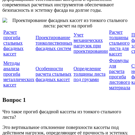
современных расчетных инструментов обеспечивают
безопасность и эстетику фасада на долгие годы.
Расчет
Расчет
Учет
П
прогиба
Проектирование
толщины
механических
ф
стальных
тонколиственных
стального
нагрузок при
э
фасадных
фасадных систем
листа для
проектировании
с
кассет
кассет
Формулы
Методы
для
С
анализа
Особенности
Определение
расчета
н
прогиба
расчета стальных
толщины листа
прогиба
ф
металлических
фасадных кассет
под грузами
листового
к
кассет
материала
Вопрос 1
Что такое прогиб фасадной кассеты из тонкого стального
листа?
Это вертикальное отклонение поверхности кассеты под
действием нагрузок, определяющее её прочность и эстетику.