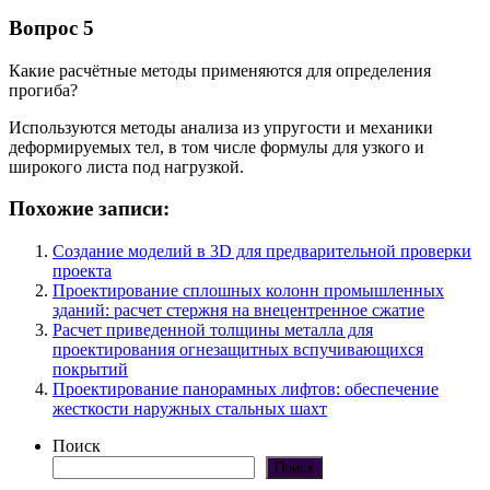
Вопрос 5
Какие расчётные методы применяются для определения
прогиба?
Используются методы анализа из упругости и механики
деформируемых тел, в том числе формулы для узкого и
широкого листа под нагрузкой.
Похожие записи:
Создание моделий в 3D для предварительной проверки
проекта
Проектирование сплошных колонн промышленных
зданий: расчет стержня на внецентренное сжатие
Расчет приведенной толщины металла для
проектирования огнезащитных вспучивающихся
покрытий
Проектирование панорамных лифтов: обеспечение
жесткости наружных стальных шахт
Поиск
Поиск