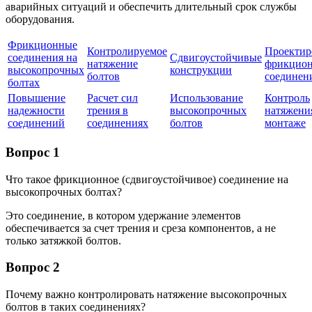
аварийных ситуаций и обеспечить длительный срок службы
оборудования.
Фрикционные
Контролируемое
Проектир
соединения на
Сдвигоустойчивые
натяжение
фрикцио
высокопрочных
конструкции
болтов
соединен
болтах
Повышение
Расчет сил
Использование
Контроль
надежности
трения в
высокопрочных
натяжени
соединений
соединениях
болтов
монтаже
Вопрос 1
Что такое фрикционное (сдвигоустойчивое) соединение на
высокопрочных болтах?
Это соединение, в котором удержание элементов
обеспечивается за счет трения и среза компонентов, а не
только затяжкой болтов.
Вопрос 2
Почему важно контролировать натяжение высокопрочных
болтов в таких соединениях?