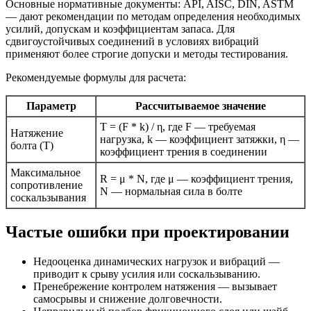
Основные нормативные документы: API, AISC, DIN, ASTM
— дают рекомендации по методам определения необходимых
усилий, допускам и коэффициентам запаса. Для
сдвигоустойчивых соединений в условиях вибраций
применяют более строгие допуски и методы тестирования.
Рекомендуемые формулы для расчета:
Параметр
Рассчитываемое значение
T = (F * k) / η, где F — требуемая
Натяжение
нагрузка, k — коэффициент затяжки, η —
болта (T)
коэффициент трения в соединении
Максимальное
R = μ * N, где μ — коэффициент трения,
сопротивление
N — нормальная сила в болте
соскальзывания
Частые ошибки при проектировании
Недооценка динамических нагрузок и вибраций —
приводит к срыву усилия или соскальзыванию.
Пренебрежение контролем натяжения — вызывает
самосрывы и снижение долговечности.