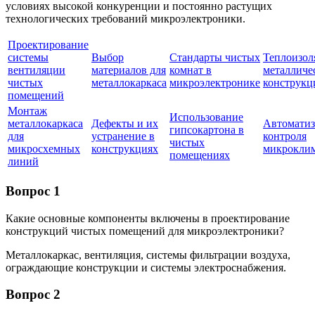
условиях высокой конкуренции и постоянно растущих
технологических требований микроэлектроники.
Проектирование
системы
Выбор
Стандарты чистых
Теплоизол
вентиляции
материалов для
комнат в
металличе
чистых
металлокаркаса
микроэлектронике
конструкц
помещений
Монтаж
Использование
металлокаркаса
Дефекты и их
Автоматиз
гипсокартона в
для
устранение в
контроля
чистых
микросхемных
конструкциях
микрокли
помещениях
линий
Вопрос 1
Какие основные компоненты включены в проектирование
конструкций чистых помещений для микроэлектроники?
Металлокаркас, вентиляция, системы фильтрации воздуха,
ограждающие конструкции и системы электроснабжения.
Вопрос 2