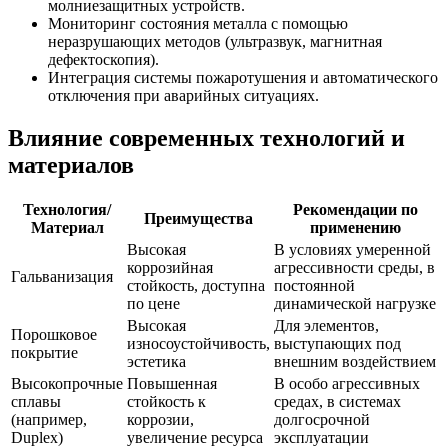
молниезащитных устройств.
Мониторинг состояния металла с помощью
неразрушающих методов (ультразвук, магнитная
дефектоскопия).
Интеграция системы пожаротушения и автоматического
отключения при аварийных ситуациях.
Влияние современных технологий и
материалов
Технология/
Рекомендации по
Преимущества
Материал
применению
Высокая
В условиях умеренной
коррозийная
агрессивности среды, в
Гальванизация
стойкость, доступна
постоянной
по цене
динамической нагрузке
Высокая
Для элементов,
Порошковое
износоустойчивость,
выступающих под
покрытие
эстетика
внешним воздействием
Высокопрочные
Повышенная
В особо агрессивных
сплавы
стойкость к
средах, в системах
(например,
коррозии,
долгосрочной
Duplex)
увеличение ресурса
эксплуатации