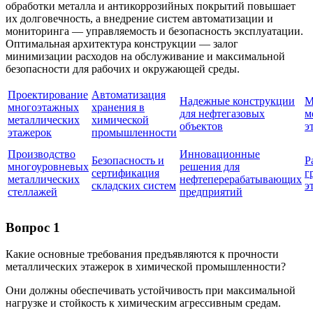
обработки металла и антикоррозийных покрытий повышает
их долговечность, а внедрение систем автоматизации и
мониторинга — управляемость и безопасность эксплуатации.
Оптимальная архитектура конструкции — залог
минимизации расходов на обслуживание и максимальной
безопасности для рабочих и окружающей среды.
Проектирование
Автоматизация
Надежные конструкции
М
многоэтажных
хранения в
для нефтегазовых
м
металлических
химической
объектов
э
этажерок
промышленности
Производство
Инновационные
Безопасность и
Р
многоуровневых
решения для
сертификация
г
металлических
нефтеперерабатывающих
складских систем
э
стеллажей
предприятий
Вопрос 1
Какие основные требования предъявляются к прочности
металлических этажерок в химической промышленности?
Они должны обеспечивать устойчивость при максимальной
нагрузке и стойкость к химическим агрессивным средам.