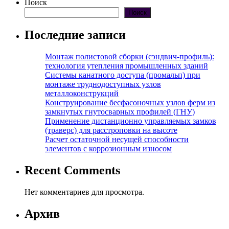
Поиск
Поиск
Последние записи
Монтаж полистовой сборки (сэндвич-профиль):
технология утепления промышленных зданий
Системы канатного доступа (промальп) при
монтаже труднодоступных узлов
металлоконструкций
Конструирование бесфасоночных узлов ферм из
замкнутых гнутосварных профилей (ГНУ)
Применение дистанционно управляемых замков
(траверс) для расстроповки на высоте
Расчет остаточной несущей способности
элементов с коррозионным износом
Recent Comments
Нет комментариев для просмотра.
Архив