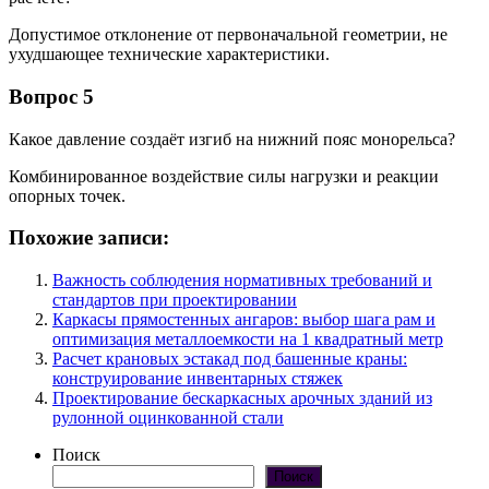
Допустимое отклонение от первоначальной геометрии, не
ухудшающее технические характеристики.
Вопрос 5
Какое давление создаёт изгиб на нижний пояс монорельса?
Комбинированное воздействие силы нагрузки и реакции
опорных точек.
Похожие записи:
Важность соблюдения нормативных требований и
стандартов при проектировании
Каркасы прямостенных ангаров: выбор шага рам и
оптимизация металлоемкости на 1 квадратный метр
Расчет крановых эстакад под башенные краны:
конструирование инвентарных стяжек
Проектирование бескаркасных арочных зданий из
рулонной оцинкованной стали
Поиск
Поиск