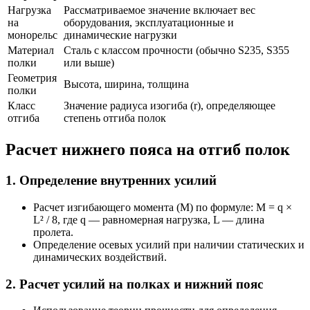
Нагрузка
Рассматриваемое значение включает вес
на
оборудования, эксплуатационные и
монорельс
динамические нагрузки
Материал
Сталь с классом прочности (обычно S235, S355
полки
или выше)
Геометрия
Высота, ширина, толщина
полки
Класс
Значение радиуса изогиба (r), определяющее
отгиба
степень отгиба полок
Расчет нижнего пояса на отгиб полок
1. Определение внутренних усилий
Расчет изгибающего момента (M) по формуле: M = q ×
L² / 8, где q — равномерная нагрузка, L — длина
пролета.
Определение осевых усилий при наличии статических и
динамических воздействий.
2. Расчет усилий на полках и нижний пояс