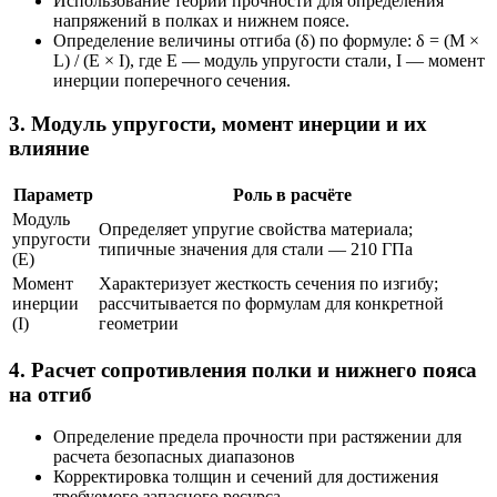
Использование теории прочности для определения
напряжений в полках и нижнем поясе.
Определение величины отгиба (δ) по формуле: δ = (M ×
L) / (E × I), где E — модуль упругости стали, I — момент
инерции поперечного сечения.
3. Модуль упругости, момент инерции и их
влияние
Параметр
Роль в расчёте
Модуль
Определяет упругие свойства материала;
упругости
типичные значения для стали — 210 ГПа
(E)
Момент
Характеризует жесткость сечения по изгибу;
инерции
рассчитывается по формулам для конкретной
(I)
геометрии
4. Расчет сопротивления полки и нижнего пояса
на отгиб
Определение предела прочности при растяжении для
расчета безопасных диапазонов
Корректировка толщин и сечений для достижения
требуемого запасного ресурса