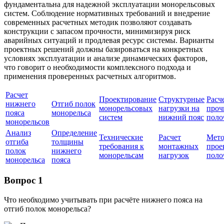
фундаментальна для надежной эксплуатации монорельсовых
систем. Соблюдение нормативных требований и внедрение
современных расчетных методик позволяют создавать
конструкции с запасом прочности, минимизируя риск
аварийных ситуаций и продлевая ресурс системы. Варианты
проектных решений должны базироваться на конкретных
условиях эксплуатации и анализе динамических факторов,
что говорит о необходимости комплексного подхода и
применения проверенных расчетных алгоритмов.
Расчет
Проектирование
Структурные
Расч
нижнего
Отгиб полок
монорельсовых
нагрузки на
проч
пояса
монорельса
систем
нижний пояс
поло
монорельсов
Анализ
Определение
Технические
Расчет
Мет
отгиба
толщины
требования к
монтажных
прое
полок
нижнего
монорельсам
нагрузок
поло
монорельса
пояса
Вопрос 1
Что необходимо учитывать при расчёте нижнего пояса на
отгиб полок монорельса?