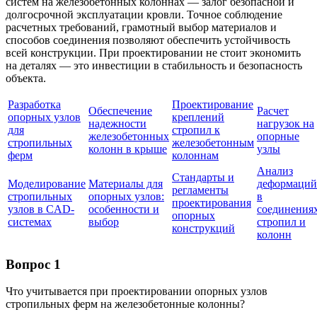
систем на железобетонных колоннах — залог безопасной и
долгосрочной эксплуатации кровли. Точное соблюдение
расчетных требований, грамотный выбор материалов и
способов соединения позволяют обеспечить устойчивость
всей конструкции. При проектировании не стоит экономить
на деталях — это инвестиции в стабильность и безопасность
объекта.
Разработка
Проектирование
Обеспечение
Расчет
опорных узлов
креплений
надежности
нагрузок на
для
стропил к
железобетонных
опорные
стропильных
железобетонным
колонн в крыше
узлы
ферм
колоннам
Анализ
Стандарты и
Моделирование
Материалы для
деформаций
регламенты
стропильных
опорных узлов:
в
проектирования
узлов в CAD-
особенности и
соединения
опорных
системах
выбор
стропил и
конструкций
колонн
Вопрос 1
Что учитывается при проектировании опорных узлов
стропильных ферм на железобетонные колонны?