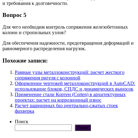
и требования к долговечности.
Вопрос 5
Для чего необходим контроль сопряжения железобетонных
колонн и стропильных узлов?
Для обеспечения надежности, предотвращения деформаций и
равномерного распределения нагрузок.
Похожие записи:
Рамные узлы металлоконструкций: расчет жесткого
сопряжения ригеля с колонной
Оформление чертежей металлоконструкций в AutoCAD:
использование блоков, СПДС и динамических выносок
Применение стали Кортен (Corten) в архитектурных
проектах: расчет на коррозионный износ
Расчет шарнирных баз центрально-сжатых стоек
фахверка
Поиск
Поиск