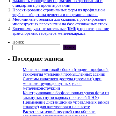
Важность соблюдения нормативных требований и
стандартов при проектировании
Проектирование стропильных ферм из профильной
трубы: выбор типа решетки и очертания поясов
Мезонинные стеллажи для складов: проектирование
многоярусных перекрытий на базе стеллажных стоек
Блочно-модульные котельные (БМК): проектирование
транспортных габаритов металлокаркаса
Поиск
Поиск
Последние записи
Монтаж полистовой сборки (сэндвич-профиль):
технология утепления промышленных зданий
Системы канатного доступа (промальп) при
монтаже труднодоступных узлов
металлоконструкций
Конструирование бесфасоночных узлов ферм из
замкнутых гнутосварных профилей (ГНУ)
Применение дистанционно управляемых замков
(траверс) для расстроповки на высоте
Расчет остаточной несущей способности