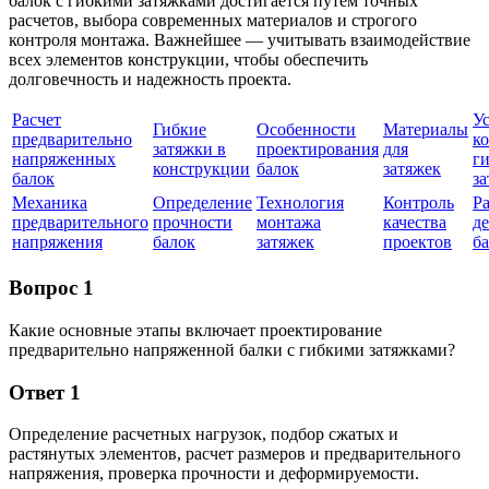
балок с гибкими затяжками достигается путем точных
расчетов, выбора современных материалов и строгого
контроля монтажа. Важнейшее — учитывать взаимодействие
всех элементов конструкции, чтобы обеспечить
долговечность и надежность проекта.
Расчет
У
Гибкие
Особенности
Материалы
предварительно
к
затяжки в
проектирования
для
напряженных
г
конструкции
балок
затяжек
балок
з
Механика
Определение
Технология
Контроль
Ра
предварительного
прочности
монтажа
качества
д
напряжения
балок
затяжек
проектов
б
Вопрос 1
Какие основные этапы включает проектирование
предварительно напряженной балки с гибкими затяжками?
Ответ 1
Определение расчетных нагрузок, подбор сжатых и
растянутых элементов, расчет размеров и предварительного
напряжения, проверка прочности и деформируемости.