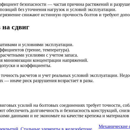
фициент безопасности — частая причина растяжений и разруше
озиций без уточнения нагрузок и условий эксплуатации.
агрязнение снижают истинную прочность болтов и требуют допо
 на сдвиг
мативами и условиями эксплуатации.
ффициентов (трение, температура).
 расчетными усилиями с учетом запаса.
для минимизации концентрации напряжений.
 допуски и коэффициенты.
очность расчетов и учет реальных условий эксплуатации. Нед
 — иначе риск разрушения возрастает в разы.
виговых усилий на болтовых соединениях требует точности, со
ют обеспечить долговечность и безопасность конструкций, сниз
кими данными и не экономьте на качестве крепежа и материалов
Механические 
рекрытий
Стальные элементы в железобетоне