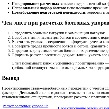
Игнорирование расчетных запасов:
недостаточный коэф
Неправильный подбор болтов:
использование прежних п
Пренебрежение подготовкой поверхности:
коррозия и з
Чек-лист при расчетах болтовых упоров
Определить реальные нагрузки и комбинации нагрузок.
Подобрать тип и параметры болтов в соответствии с нор
Рассчитать усилия в соединении по формуле с учетом коэ
Проверить предел прочности болтов и бетона, сравнить с
Определить допустимое число болтов и их размещение 
Оформить расчет в расчетной документации, указать все
Опыт показывает: ключ к успешному проектированию — т
требований недопустимы в высоконадежных конструкциях
Вывод
Проектирование сталежелезобетонных перекрытий с учетом сд
факторов. Детальный анализ и дополнительные запасы позволя
установленными стандартами, проверяйте расчеты с практичес
Расчет болтовых упоров на
Проектирование бетонных пе