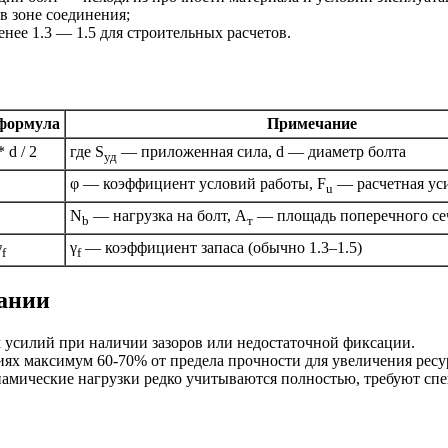
в зоне соединения;
енее 1.3 — 1.5 для строительных расчетов.
 формула
Примечание
 d / 2
где S
— приложенная сила, d — диаметр болта
уд
φ — коэффициент условий работы, F
— расчетная уси
u
N
— нагрузка на болт, A
— площадь поперечного се
b
т
γ
γ
— коэффициент запаса (обычно 1.3–1.5)
f
f
ании
 усилий при наличии зазоров или недостаточной фиксации.
ях максимум 60-70% от предела прочности для увеличения ресу
амические нагрузки редко учитываются полностью, требуют спе