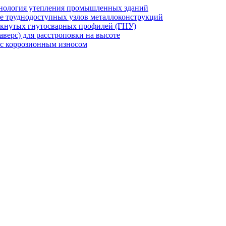
хнология утепления промышленных зданий
же труднодоступных узлов металлоконструкций
мкнутых гнутосварных профилей (ГНУ)
верс) для расстроповки на высоте
 с коррозионным износом