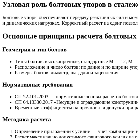
Узловая роль болтовых упоров в стале
Болтовые упоры обеспечивают передачу реактивных сил и мом
и динамических нагрузках. Корректный расчет на сдвиг позвол
Основные принципы расчета болтовых 
Геометрия и тип болтов
Типы болтов: высокопрочные, стандартные М — 12, М —
Расположение и число болтов: по длине и по ширине упо
Размеры болтов: диаметр, шаг, длина зацепления.
Нормативные требования
СП 52-101-2003 — нормативные основы расчетов болтов
СП 64.13330.2017 «Несущие и ограждающие конструкции
Временные коэффициенты на прочность и допуски при ра
Методика расчета
Определение приложенных усилий — учет комбинаций наг
Расчет максимально допустимого сдвигового усилия на о