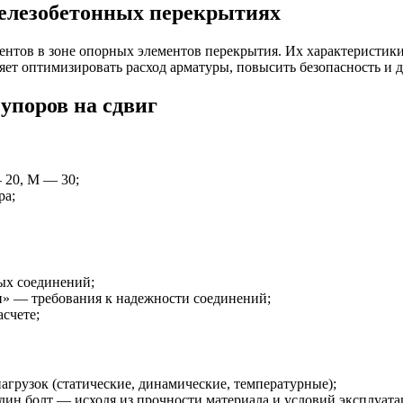
железобетонных перекрытиях
ентов в зоне опорных элементов перекрытия. Их характеристик
яет оптимизировать расход арматуры, повысить безопасность и 
упоров на сдвиг
 20, М — 30;
ра;
ых соединений;
» — требования к надежности соединений;
счете;
рузок (статические, динамические, температурные);
дин болт — исходя из прочности материала и условий эксплуата