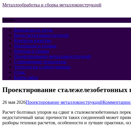
Металлообработка и сборка металлоконструкций
Меню
Безопасность труда
Виды металлоконструкций
Контроль качества
Материалы и сплавы
Монтаж и сборка
Проектирование металлоконструкций
Современные технологии
Технологии и оборудование
О нас
Карта сайта
Проектирование сталежелезобетонных п
26 мая 2026
Проектирование металлоконструкций
Комментарии:
Расчет болтовых упоров на сдвиг в сталежелезобетонных пер
недостаточный запас прочности таких соединений может прив
разборы техники расчетов, особенности и лучшие практики, о