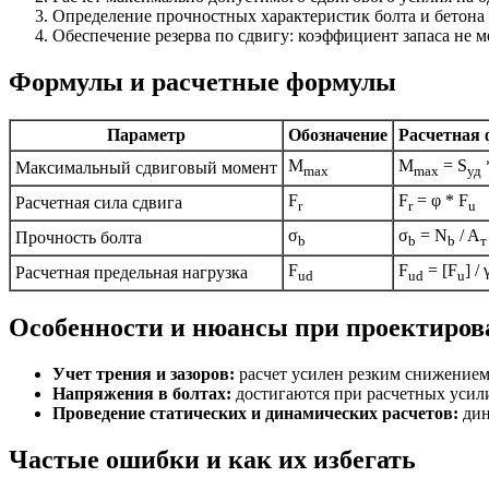
Определение прочностных характеристик болта и бетона 
Обеспечение резерва по сдвигу: коэффициент запаса не м
Формулы и расчетные формулы
Параметр
Обозначение
Расчетная
M
M
= S
*
Максимальный сдвиговый момент
max
max
уд
F
F
= φ * F
Расчетная сила сдвига
r
r
u
σ
σ
= N
/ A
Прочность болта
b
b
b
т
F
F
= [F
] / 
Расчетная предельная нагрузка
ud
ud
u
Особенности и нюансы при проектиров
Учет трения и зазоров:
расчет усилен резким снижением
Напряжения в болтах:
достигаются при расчетных усили
Проведение статических и динамических расчетов:
дин
Частые ошибки и как их избегать