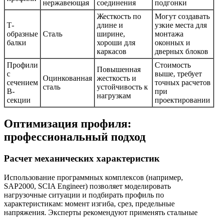
нержавеющая
соединения
подгонки
Жесткость по
Могут создавать
Т-
длине и
узкие места для
образные
Сталь
ширине,
монтажа
балки
хороши для
оконных и
каркасов
дверных блоков
Профили
Стоимость
Повышенная
с
выше, требует
Оцинкованная
жесткость и
сечением
точных расчетов
сталь
устойчивость к
В-
при
нагрузкам
секции
проектировании
Оптимизация профиля:
профессиональный подход
Расчет механических характеристик
Использование программных комплексов (например,
SAP2000, SCIA Engineer) позволяет моделировать
нагрузочные ситуации и подбирать профиль по
характеристикам: момент изгиба, срез, предельные
напряжения. Эксперты рекомендуют применять стальные