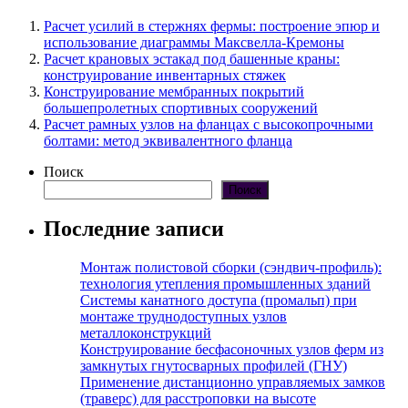
Расчет усилий в стержнях фермы: построение эпюр и
использование диаграммы Максвелла-Кремоны
Расчет крановых эстакад под башенные краны:
конструирование инвентарных стяжек
Конструирование мембранных покрытий
большепролетных спортивных сооружений
Расчет рамных узлов на фланцах с высокопрочными
болтами: метод эквивалентного фланца
Поиск
Поиск
Последние записи
Монтаж полистовой сборки (сэндвич-профиль):
технология утепления промышленных зданий
Системы канатного доступа (промальп) при
монтаже труднодоступных узлов
металлоконструкций
Конструирование бесфасоночных узлов ферм из
замкнутых гнутосварных профилей (ГНУ)
Применение дистанционно управляемых замков
(траверс) для расстроповки на высоте