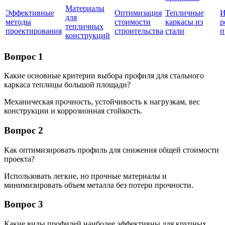
Материалы
Эффективные
Оптимизация
Тепличные
И
для
методы
стоимости
каркасы из
р
тепличных
проектирования
строительства
стали
п
конструкций
Вопрос 1
Какие основные критерии выбора профиля для стального
каркаса теплицы большой площади?
Механическая прочность, устойчивость к нагрузкам, вес
конструкции и коррозионная стойкость.
Вопрос 2
Как оптимизировать профиль для снижения общей стоимости
проекта?
Использовать легкие, но прочные материалы и
минимизировать объем металла без потери прочности.
Вопрос 3
Какие виды профилей наиболее эффективны для крупных