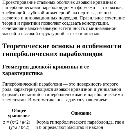
Проектирование стальных оболочек двоякой кривизны с
гиперболическими параболоидными формами — это вызов,
требующий глубокой инженерной экспертизы, точных
расчетов и инновационных подходов. Правильное сочетание
теории и практики позволяет создавать конструкции,
сочетающие максимальную эстетичность с минимальной
массой и высокой структурной эффективностью.
Теоретические основы и особенности
гиперболических параболоидов
Геометрия двоякой кривизны и ее
характеристика
Гиперболический параболоид — это поверхность второго
рода, характеризующаяся двоякой кривизной и уникальной
формой, связанной с гиперболическими и параболическими
элементами. В математике она задается уравнением:
Общее
Описание
уравнение
z = (x^2 / a^2)
Форма гиперболического параболоида, где a
— (y^2 / b^2)
и b определяют масштаб и наклон