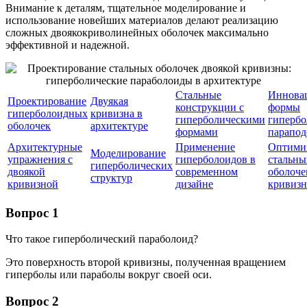
Внимание к деталям, тщательное моделирование и
использование новейших материалов делают реализацию
сложных двоякокриволинейных оболочек максимально
эффективной и надежной.
Стальные
Иннова
Проектирование
Двуякая
конструкции с
формы
гиперболоидных
кривизна в
гиперболическими
гипербо
оболочек
архитектуре
формами
парапод
Архитектурные
Применение
Оптими
Моделирование
упражнения с
гиперболоидов в
стальны
гиперболических
двоякой
современном
оболоче
структур
кривизной
дизайне
кривизн
Вопрос 1
Что такое гиперболический параболоид?
Это поверхность второй кривизны, полученная вращением
гиперболы или параболы вокруг своей оси.
Вопрос 2