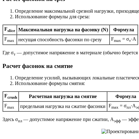
Определение максимальной срезной нагрузки, приходящей
Использование формулы для среза:
F
Максимальная нагрузка на фасонку (N)
Формула
slice
F
F
= σ
·A
несущая способность фасонки по срезу
max
max
т
Где σ
— допустимое напряжение в материале (обычно берется с
т
Расчет фасонок на смятие
Определение усилий, вызывающих локальные пластичес
Использование формулы смятия:
F
Расчетная нагрузка на смятие
Формула
crush
F
F
= σ
·A
предельная нагрузка на сжатие фасонки
max
max
пл
э
Здесь σ
— допустимое напряжение при сжатии, A
— эффек
пл
эфф