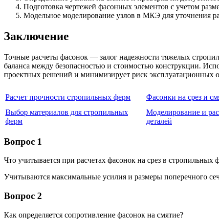
Подготовка чертежей фасонных элементов с учетом разме
Модельное моделирование узлов в МКЭ для уточнения ра
Заключение
Точные расчеты фасонок — залог надежности тяжелых стропил
баланса между безопасностью и стоимостью конструкции. Исп
проектных решений и минимизирует риск эксплуатационных о
Расчет прочности стропильных ферм
Фасонки на срез и см
Выбор материалов для стропильных
Моделирование и ра
ферм
деталей
Вопрос 1
Что учитывается при расчетах фасонок на срез в стропильных
Учитываются максимальные усилия и размеры поперечного сеч
Вопрос 2
Как определяется сопротивление фасонок на смятие?