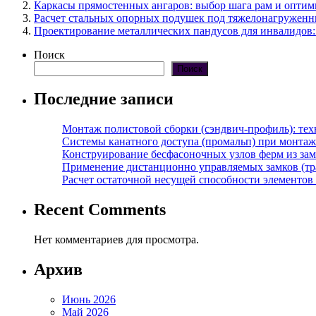
Каркасы прямостенных ангаров: выбор шага рам и оптим
Расчет стальных опорных подушек под тяжелонагружен
Проектирование металлических пандусов для инвалидов
Поиск
Поиск
Последние записи
Монтаж полистовой сборки (сэндвич-профиль): те
Системы канатного доступа (промальп) при монта
Конструирование бесфасоночных узлов ферм из за
Применение дистанционно управляемых замков (тра
Расчет остаточной несущей способности элементов
Recent Comments
Нет комментариев для просмотра.
Архив
Июнь 2026
Май 2026