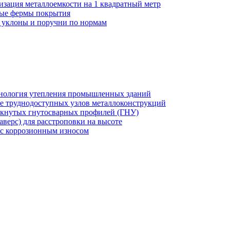
изация металлоемкости на 1 квадратный метр
ные фермы покрытия
: уклоны и поручни по нормам
хнология утепления промышленных зданий
же труднодоступных узлов металлоконструкций
мкнутых гнутосварных профилей (ГНУ)
верс) для расстроповки на высоте
 с коррозионным износом