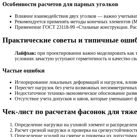
Особенности расчетов для парных уголков
Влияние взаимодействия двух уголков — важно учитыват
Рекомендуется применять методы конечных элементов (М
Применение ГОСТ 23118-99 «Стальные конструкции. Расч
Практические советы и типичные оши
Лайфхак:
при проектировании важно моделировать как т
условиях зачастую уступают герметичность и качество с
Частые ошибки
Игнорирование локальных деформаций и нагрузок, влия
Пересчет нагрузок без учета возможных несимметричных
Недостаточное технико-экономическое обоснование разме
Отсутствие учета допусков и швов, которые уменьшают
Чек-лист по расчетам фасонок для тяж
Определение нагрузки на узловой элемент и распределен
Расчет срезной нагрузки и проверка на срезиустойчивост
Определение усилий на смятие и проверка их допустимо