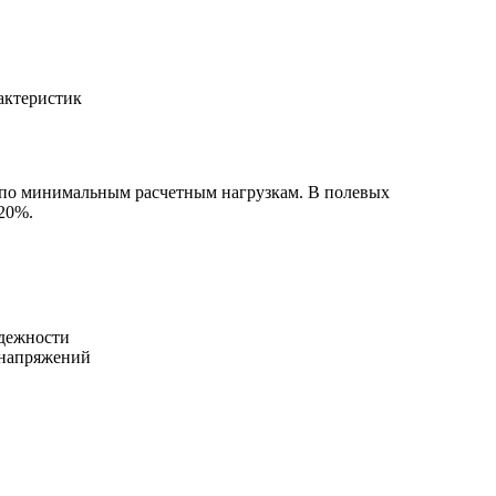
актеристик
е по минимальным расчетным нагрузкам. В полевых
 20%.
адежности
 напряжений