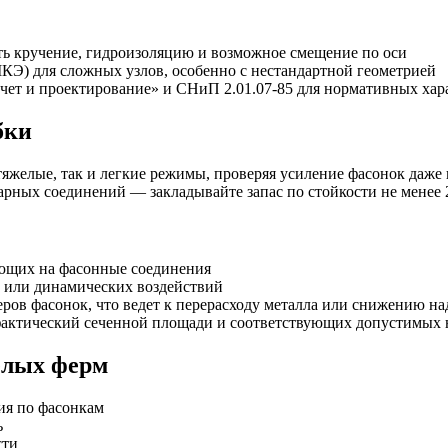
ь кручение, гидроизоляцию и возможное смещение по оси
КЭ) для сложных узлов, особенно с нестандартной геометрией
ет и проектирование» и СНиП 2.01.07-85 для нормативных хар
бки
яжелые, так и легкие режимы, проверяя усиление фасонок даж
варных соединений — закладывайте запас по стойкости не менее
ющих на фасонные соединения
 или динамических воздействий
ров фасонок, что ведет к перерасходу металла или снижению н
 фактический сеченной площади и соответствующих допустимых
елых ферм
ия по фасонкам
ь
сти