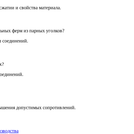
жатии и свойства материала.
ьных ферм из парных уголков?
п соединений.
х?
соединений.
вышения допустимых сопротивлений.
изводства