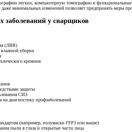
енографию легких, компьютерную томографию и функциональные
ие даже минимальных изменений позволяет предпринять меры пр
 заболеваний у сварщиков
ия (ЛВВ)
 влажной уборки
я
ллического кремния
вания
редствами защиты
льзования СИЗ
м на диагностику профзаболеваний
тандартам (например, полумаски FFP3 или выше)
ния пыли в глаза и открытые части лица