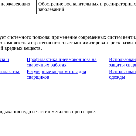
а нержавеющих
Обострение воспалительных и респираторных
заболеваний
ет системного подхода: применение современных систем вентиля
о комплексная стратегия позволяет минимизировать риск развит
й вредных веществ.
за и
Профилактика пневмокониоза на
Использован
сварочных работах
защиты сва
филактике
Регулярные медосмотры для
Использован
сварщиков
одежды
вдыхания пудр и частиц металлов при сварке.