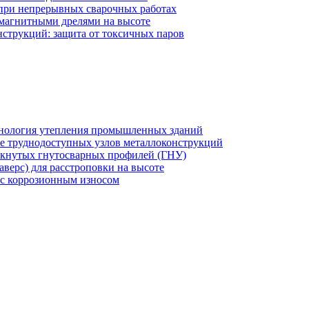
 при непрерывных сварочных работах
 магнитными дрелями на высоте
струкций: защита от токсичных паров
хнология утепления промышленных зданий
же труднодоступных узлов металлоконструкций
мкнутых гнутосварных профилей (ГНУ)
верс) для расстроповки на высоте
 с коррозионным износом