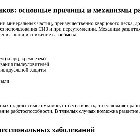
иков: основные причины и механизмы р
и минеральных частиц, преимущественно кварцового песка, до
ез использования СИЗ и при переутомлении. Механизм развития
ения ткани и снижение газообмена.
м (кварц, кремнезем)
ования пылеуловителей
ндивидуальной защиты
пыли
ьных стадиях симптомы могут отсутствовать, что усложняет ран
ие работоспособности. В тяжелых случаях возможна развитие лег
фессиональных заболеваний