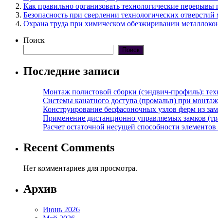
Как правильно организовать технологические перерывы
Безопасность при сверлении технологических отверстий
Охрана труда при химическом обезжиривании металлокон
Поиск
Поиск
Последние записи
Монтаж полистовой сборки (сэндвич-профиль): те
Системы канатного доступа (промальп) при монта
Конструирование бесфасоночных узлов ферм из за
Применение дистанционно управляемых замков (тра
Расчет остаточной несущей способности элементов
Recent Comments
Нет комментариев для просмотра.
Архив
Июнь 2026