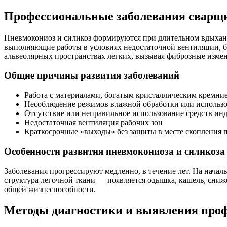
Профессиональные заболевания сварщ
Пневмокониоз и силикоз формируются при длительном вдыхани
выполняющие работы в условиях недостаточной вентиляции, б
альвеолярных пространствах легких, вызывая фиброзные измен
Общие причины развития заболеваний
Работа с материалами, богатым кристаллическим кремние
Несоблюдение режимов влажной обработки или использ
Отсутствие или неправильное использование средств и
Недостаточная вентиляция рабочих зон
Краткосрочные «выходы» без защиты в месте скопления 
Особенности развития пневмокониоза и силикоза
Заболевания прогрессируют медленно, в течение лет. На начал
структура легочной ткани — появляется одышка, кашель, снижен
общей жизнеспособности.
Методы диагностики и выявления про