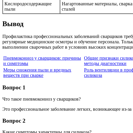
Кислородосодержащие
Нагартованные материалы, сварк
пыли
сталей
Вывод
Профилактика профессиональных заболеваний сварщиков требу
регулярные медицинские осмотры и обучение персонала. Тольк
выполнении сварочных работ в условиях высоких концентраци
Пневмокониоз у сварщиков: причины
Общие признаки силико
и симптомы
методы диагностики
Меры снижения пыли и вредных
Роль вентиляции в про
веществ при сварке
силикоза
Вопрос 1
Что такое пневмокониоз у сварщиков?
Это профессиональное заболевание легких, возникающее из-за 
Вопрос 2
Какие симптомы характерны для силикоза?