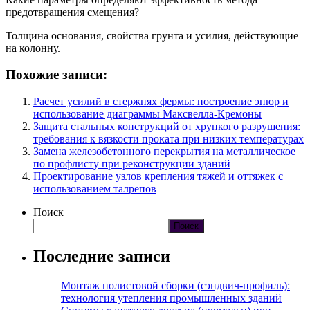
предотвращения смещения?
Толщина основания, свойства грунта и усилия, действующие
на колонну.
Похожие записи:
Расчет усилий в стержнях фермы: построение эпюр и
использование диаграммы Максвелла-Кремоны
Защита стальных конструкций от хрупкого разрушения:
требования к вязкости проката при низких температурах
Замена железобетонного перекрытия на металлическое
по профлисту при реконструкции зданий
Проектирование узлов крепления тяжей и оттяжек с
использованием талрепов
Поиск
Поиск
Последние записи
Монтаж полистовой сборки (сэндвич-профиль):
технология утепления промышленных зданий