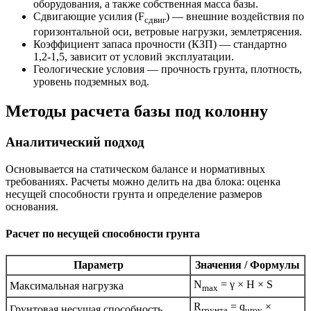
оборудования, а также собственная масса базы.
Сдвигающие усилия (F
) — внешние воздействия по
сдвиг
горизонтальной оси, ветровые нагрузки, землетрясения.
Коэффициент запаса прочности (КЗП) — стандартно
1,2-1,5, зависит от условий эксплуатации.
Геологические условия — прочность грунта, плотность,
уровень подземных вод.
Методы расчета базы под колонну
Аналитический подход
Основывается на статическом балансе и нормативных
требованиях. Расчеты можно делить на два блока: оценка
несущей способности грунта и определение размеров
основания.
Расчет по несущей способности грунта
Параметр
Значения / Формулы
N
= γ × H × S
Максимальная нагрузка
max
R
= q
×
Грунтовая несущая способность
грунта
urov