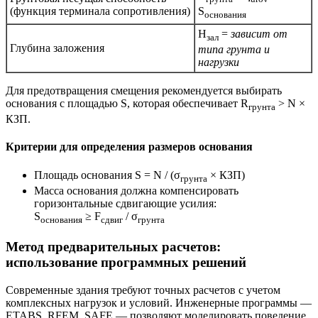
(функция терминала сопротивления)
S
основания
H
=
зависит от
зал
Глубина заложения
типа грунта и
нагрузки
Для предотвращения смещения рекомендуется выбирать
основания с площадью S, которая обеспечивает R
> N ×
грунта
КЗП.
Критерии для определения размеров основания
Площадь основания S = N / (σ
× КЗП)
грунта
Масса основания должна компенсировать
горизонтальные сдвигающие усилия:
S
≥ F
/ σ
основания
сдвиг
грунта
Метод предварительных расчетов:
использование программных решений
Современные здания требуют точных расчетов с учетом
комплексных нагрузок и условий. Инженерные программы —
ETABS, RFEM, SAFE — позволяют моделировать поведение