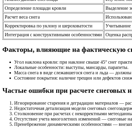
Определение площади кровли
Выделение з
Расчет веса снега
Использовани
Корректировка по уклону и шероховатости
Учитывание 
Интеграция с конструктивными особенностями
Оценка распр
Факторы, влияющие на фактическую сн
Угол наклона кровли: при наклоне свыше 45° снег практи
Локальные особенности: выступы, мансарды, парапеты.
Масса снега в виде слежавшегося снега и льда — должны
Состояние покрытия: наличие трещин или дефектов сниж
Частые ошибки при расчете снеговых 
Игнорирование старения и деградации материалов — расч
Недостаточная детализация модели снеговых снегозадерж
Столкновение при расчетах с некорректными метеоданн
Отсутствие учета многолетних изменений — снеговые на
Пренебрежение динамическими особенностями — внезапн