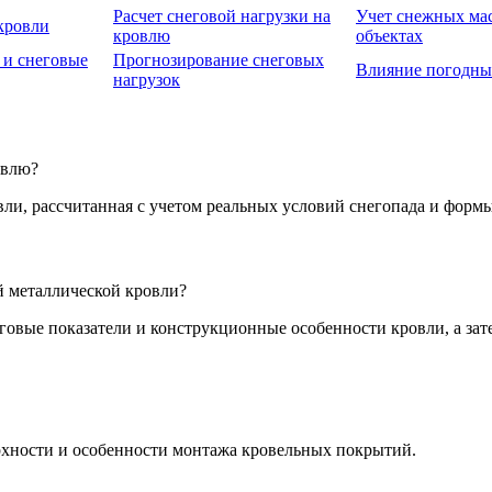
Расчет снеговой нагрузки на
Учет снежных мас
кровли
кровлю
объектах
 и снеговые
Прогнозирование снеговых
Влияние погодны
нагрузок
овлю?
вли, рассчитанная с учетом реальных условий снегопада и форм
й металлической кровли?
овые показатели и конструкционные особенности кровли, а зате
рхности и особенности монтажа кровельных покрытий.