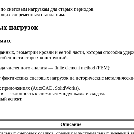
по снеговым нагрузкам для старых периодов.
ующих современным стандартам.
ых нагрузок
масс
анных, геометрии кровли и ее той части, которая способна уде
собенности старых конструкций.
 численного анализа — finite element method (FEM):
 приложениях (AutoCAD, SolidWorks).
ств — склонность к снежным «подушкам» и сходам.
ый аспект.
Описание
кальных снеговых осадков, средних и экстремальных значений з