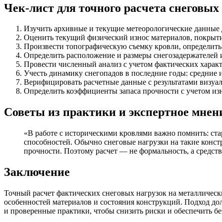
Чек-лист для точного расчета снеговы
Изучить архивные и текущие метеорологические данные 
Оценить текущий физический износ материалов, покрыти
Произвести топографическую съемку кровли, определить
Определить расположение и размеры снегозадержателей 
Провести численный анализ с учетом фактических харак
Учесть динамику снегопадов в последние годы: средние 
Верифицировать расчетные данные с результатами визуал
Определить коэффициенты запаса прочности с учетом из
Советы из практики и экспертное мнен
«В работе с историческими кровлями важно помнить: ст
способностей. Обычно снеговые нагрузки на такие констр
прочности. Поэтому расчет — не формальность, а средств
Заключение
Точный расчет фактических снеговых нагрузок на металлическ
особенностей материалов и состояния конструкций. Подход до
и проверенные практики, чтобы снизить риски и обеспечить бе