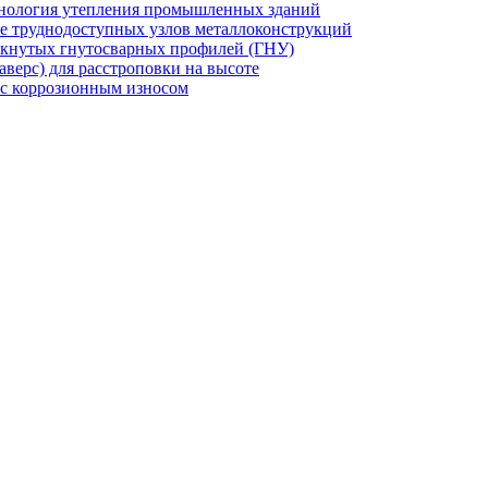
хнология утепления промышленных зданий
же труднодоступных узлов металлоконструкций
мкнутых гнутосварных профилей (ГНУ)
верс) для расстроповки на высоте
 с коррозионным износом