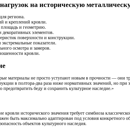
х нагрузок на историческую металличес
для региона.
й и креплений кровли.
 площадь и геометрию.
и декоративных элементов.
теристик поверхности и конструкции.
и экстремальные показатели.
ьного осмотра и замеров.
ношенности кровли.
ие
арые материалы не просто уступают новым в прочности — они т
укции в полтора-два раза ниже нормативных значений, но при э
о предотвратить беду и сохранить культурное наследие.»
ие кровли исторического значения требует симбиоза классическ
лжен быть максимально адаптирован под условия конкретного о
зопасность объектов культурного наследия.