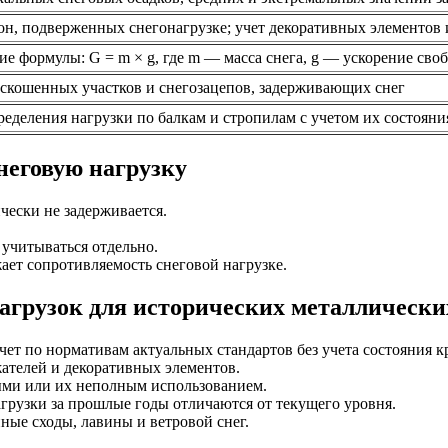
он, подверженных снегонагрузке; учет декоративных элементов
е формулы: G = m × g, где m — масса снега, g — ускорение сво
скошенных участков и снегозацепов, задерживающих снег
еделения нагрузки по балкам и стропилам с учетом их состояни
еговую нагрузку
чески не задерживается.
 учитываться отдельно.
ает сопротивляемость снеговой нагрузке.
нагрузок для исторических металлическ
ет по нормативам актуальных стандартов без учета состояния к
ателей и декоративных элементов.
ыми или их неполным использованием.
грузки за прошлые годы отличаются от текущего уровня.
ые сходы, лавины и ветровой снег.