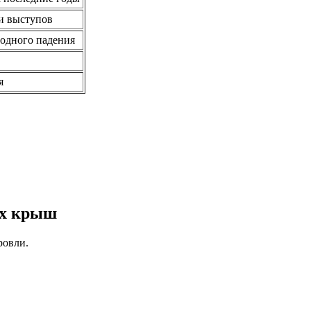
 и выступов
бодного падения
я
их крыш
ровли.