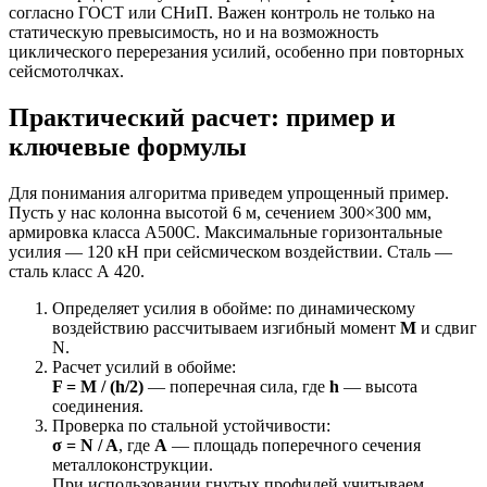
согласно ГОСТ или СНиП. Важен контроль не только на
статическую превысимость, но и на возможность
циклического перерезания усилий, особенно при повторных
сейсмотолчках.
Практический расчет: пример и
ключевые формулы
Для понимания алгоритма приведем упрощенный пример.
Пусть у нас колонна высотой 6 м, сечением 300×300 мм,
армировка класса A500C. Максимальные горизонтальные
усилия — 120 кН при сейсмическом воздействии. Сталь —
сталь класс А 420.
Определяет усилия в обойме: по динамическому
воздействию рассчитываем изгибный момент
М
и сдвиг
N.
Расчет усилий в обойме:
F = M / (h/2)
— поперечная сила, где
h
— высота
соединения.
Проверка по стальной устойчивости:
σ = N / A
, где
A
— площадь поперечного сечения
металлоконструкции.
При использовании гнутых профилей учитываем