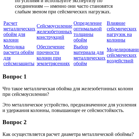
по усилиям и используйте экспертизу по
соединениям — именно они часто становятся
слабым звеном при сейсмических нагрузках.
Расчет
Определение
Влияние
Сейсмоусиление
металлических
оптимальной
сейсмических
железобетонных
обойм для
толщины
нагрузок на
конструкций
колонн
обойм
колонны
Методика
Обеспечение
Выбор
Моделировани
расчета обойм
прочности
материала для
сейсмических
для
колонн при
металлических
воздействий
сейсмозащиты
землетрясениях
обойм
Вопрос 1
Что такое металлическая обойма для железобетонных колонн
при сейсмоусилении?
Это металлическое устройство, предназначенное для усиления
и удержания колонны, повышающее ее сейсмостойкость.
Вопрос 2
Как осуществляется расчет диаметра металлической обоймы?