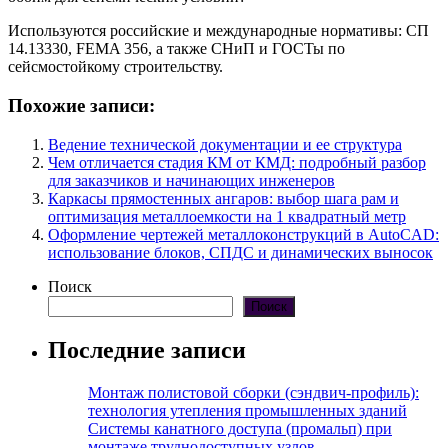
Используются российские и международные нормативы: СП
14.13330, FEMA 356, а также СНиП и ГОСТы по
сейсмостойкому строительству.
Похожие записи:
Ведение технической документации и ее структура
Чем отличается стадия КМ от КМД: подробный разбор
для заказчиков и начинающих инженеров
Каркасы прямостенных ангаров: выбор шага рам и
оптимизация металлоемкости на 1 квадратный метр
Оформление чертежей металлоконструкций в AutoCAD:
использование блоков, СПДС и динамических выносок
Поиск
Поиск
Последние записи
Монтаж полистовой сборки (сэндвич-профиль):
технология утепления промышленных зданий
Системы канатного доступа (промальп) при
монтаже труднодоступных узлов