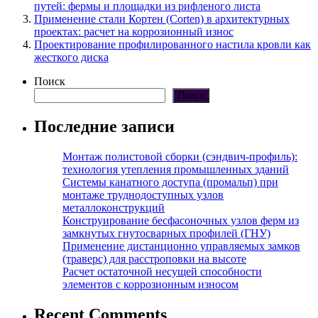
путей: фермы и площадки из рифленого листа
Применение стали Кортен (Corten) в архитектурных
проектах: расчет на коррозионный износ
Проектирование профилированного настила кровли как
жесткого диска
Поиск
Поиск
Последние записи
Монтаж полистовой сборки (сэндвич-профиль):
технология утепления промышленных зданий
Системы канатного доступа (промальп) при
монтаже труднодоступных узлов
металлоконструкций
Конструирование бесфасоночных узлов ферм из
замкнутых гнутосварных профилей (ГНУ)
Применение дистанционно управляемых замков
(траверс) для расстроповки на высоте
Расчет остаточной несущей способности
элементов с коррозионным износом
Recent Comments