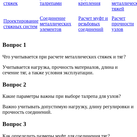
стяжек
талрепами
крепления
металличес
тяжей
Соединение
Расчет муфт и
Расчет
Проектирование
металлических
резьбовых
прочности
стяжных систем
элементов
соединений
узлов
Вопрос 1
Что учитывается при расчете металлических стяжек и тяг?
Учитывается нагрузка, прочность материалов, длина и
сечение тяг, а также условия эксплуатации.
Вопрос 2
Какие параметры важны при выборе талрепа для узлов?
Важно учитывать допустимую нагрузку, длину регулировки и
прочность соединений.
Вопрос 3
Как определить размеры муфт для соединения тяг?