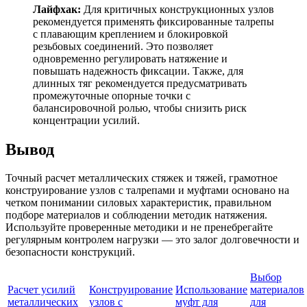
Лайфхак:
Для критичных конструкционных узлов
рекомендуется применять фиксированные талрепы
с плавающим креплением и блокировкой
резьбовых соединений. Это позволяет
одновременно регулировать натяжение и
повышать надежность фиксации. Также, для
длинных тяг рекомендуется предусматривать
промежуточные опорные точки с
балансировочной ролью, чтобы снизить риск
концентрации усилий.
Вывод
Точный расчет металлических стяжек и тяжей, грамотное
конструирование узлов с талрепами и муфтами основано на
четком понимании силовых характеристик, правильном
подборе материалов и соблюдении методик натяжения.
Используйте проверенные методики и не пренебрегайте
регулярным контролем нагрузки — это залог долговечности и
безопасности конструкций.
Выбор
Расчет усилий
Конструирование
Использование
материалов
металлических
узлов с
муфт для
для