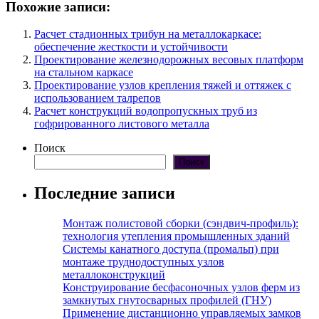
Похожие записи:
Расчет стадионных трибун на металлокаркасе:
обеспечение жесткости и устойчивости
Проектирование железнодорожных весовых платформ
на стальном каркасе
Проектирование узлов крепления тяжей и оттяжек с
использованием талрепов
Расчет конструкций водопропускных труб из
гофрированного листового металла
Поиск
Поиск
Последние записи
Монтаж полистовой сборки (сэндвич-профиль):
технология утепления промышленных зданий
Системы канатного доступа (промальп) при
монтаже труднодоступных узлов
металлоконструкций
Конструирование бесфасоночных узлов ферм из
замкнутых гнутосварных профилей (ГНУ)
Применение дистанционно управляемых замков