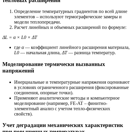
тепловых расширений
Определение температурных градиентов по всей длине
элементов – используют термографические замеры и
модели теплопередачи.
Расчет линейных и объемных расширений по формуле:
ΔL = α × L0 × ΔT
где
α
— коэффициент линейного расширения материала,
L0
— начальная длина,
ΔT
— разница температур.
Моделирование термически вызванных
напряжений
Инерциальные и температурные напряжения оценивают
в условиях ограниченного расширения (фиксированные
соединения, опорные точки).
Применяют аналитические методы и компьютерное
моделирование (например, FE-AT – финитно-
элементный анализ с учетом тепло-физических
свойств).
Учет деградации механических характеристик
при повышенных температурах