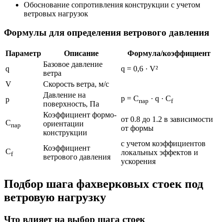
Обоснование сопротивления конструкции с учетом
ветровых нагрузок
Формулы для определения ветрового давления
Параметр
Описание
Формула/коэффициент
Базовое давление
q
q = 0,6 · V²
ветра
V
Скорость ветра, м/с
Давление на
p = C
· q · C
p
пар
f
поверхность, Па
Коэффициент формо-
от 0.8 до 1.2 в зависимости
C
ориентации
пар
от формы
конструкции
с учетом коэффициентов
Коэффициент
C
локальных эффектов и
f
ветрового давления
ускорения
Подбор шага фахверковых стоек под
ветровую нагрузку
Что влияет на выбор шага стоек