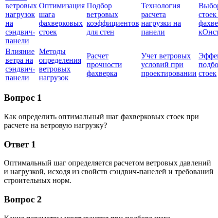
ветровых
Оптимизация
Подбор
Технология
Выбо
нагрузок
шага
ветровых
расчета
стоек
на
фахверковых
коэффициентов
нагрузки на
фахве
сэндвич-
стоек
для стен
панели
кОнс
панели
Влияние
Методы
Расчет
Учет ветровых
Эффе
ветра на
определения
прочности
условий при
подбо
сэндвич-
ветровых
фахверка
проектировании
стоек
панели
нагрузок
Вопрос 1
Как определить оптимальный шаг фахверковых стоек при
расчете на ветровую нагрузку?
Ответ 1
Оптимальный шаг определяется расчетом ветровых давлений
и нагрузкой, исходя из свойств сэндвич-панелей и требований
строительных норм.
Вопрос 2