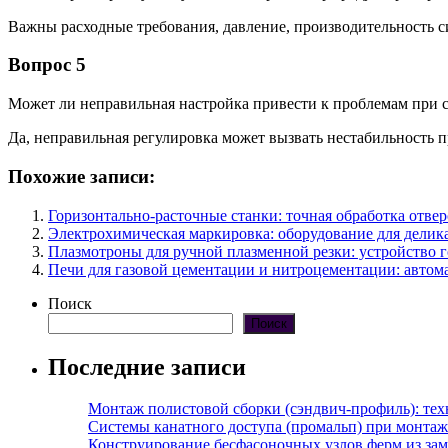
Важны расходные требования, давление, производительность с
Вопрос 5
Может ли неправильная настройка привести к проблемам при 
Да, неправильная регулировка может вызвать нестабильность п
Похожие записи:
Горизонтально-расточные станки: точная обработка отве
Электрохимическая маркировка: оборудование для делик
Плазмотроны для ручной плазменной резки: устройство г
Печи для газовой цементации и нитроцементации: автом
Поиск
Поиск
Последние записи
Монтаж полистовой сборки (сэндвич-профиль): те
Системы канатного доступа (промальп) при монта
Конструирование бесфасоночных узлов ферм из за