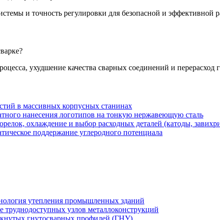
истемы и точность регулировки для безопасной и эффективной р
сварке?
роцесса, ухудшение качества сварных соединений и перерасход г
рстий в массивных корпусных станинах
атного нанесения логотипов на тонкую нержавеющую сталь
орелок, охлаждение и выбор расходных деталей (катоды, завихри
атическое поддержание углеродного потенциала
хнология утепления промышленных зданий
же труднодоступных узлов металлоконструкций
мкнутых гнутосварных профилей (ГНУ)