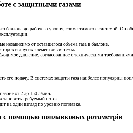
боте с защитными газами
о баллона до рабочего уровня, совместимого с системой. Он об
 эксплуатации.
ме независимо от оставшегося объема газа в баллоне.
яторов и других элементов системы.
бходимое давление, согласованное с техническими требованиями
ать его подачу. В системах защиты газа наиболее популярны по
азоне от 2 до 150 л/мин.
становить требуемый поток.
ит на один взгляд по уровню поплавка.
а с помощью поплавковых ротаметрів