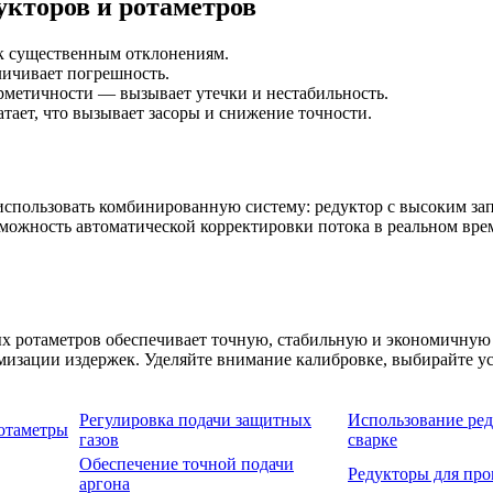
укторов и ротаметров
к существенным отклонениям.
личивает погрешность.
метичности — вызывает утечки и нестабильность.
тает, что вызывает засоры и снижение точности.
спользовать комбинированную систему: редуктор с высоким запа
возможность автоматической корректировки потока в реальном вр
 ротаметров обеспечивает точную, стабильную и экономичную п
мизации издержек. Уделяйте внимание калибровке, выбирайте у
Регулировка подачи защитных
Использование ред
отаметры
газов
сварке
Обеспечение точной подачи
Редукторы для пр
аргона