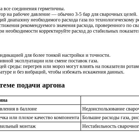
 а все соединения герметичны.
ор на рабочее давление — обычно 3-5 бар для сварочных целей.
ий диапазону необходимого расхода газа по технологическому р
стижения рекомендуемого значения расхода, проверенного по с
и необходимости корректируйте расход до стабильных показател
ндикацией для более тонкой настройки и точности.
ивной эксплуатации или смене поставок газа.
й среды: перегрев или мороз могут влиять на показатели ротам
атуре и без вибраций, чтобы избежать искажения данных.
теме подачи аргона
ина
вления в баллоне
Недоиспользование сваро
ечка или плохое качество компонента
Большие расходы газа, ри
авильный монтаж
Нестабильность сварочног