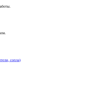
аботы.
аза.
тели, сопла)