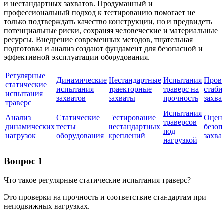
и нестандартных захватов. Продуманный и
профессиональный подход к тестированию помогает не
только подтверждать качество конструкции, но и предвидеть
потенциальные риски, сохраняя человеческие и материальные
ресурсы. Внедрение современных методов, тщательная
подготовка и анализ создают фундамент для безопасной и
эффективной эксплуатации оборудования.
Регулярные
Динамические
Нестандартные
Испытания
Пров
статические
испытания
траекторные
траверс на
стаб
испытания
захватов
захваты
прочность
захва
траверс
Испытания
Анализ
Статические
Тестирование
Оцен
траверсов
динамических
тесты
нестандартных
безо
под
нагрузок
оборудования
креплений
захва
нагрузкой
Вопрос 1
Что такое регулярные статические испытания траверс?
Это проверки на прочность и соответствие стандартам при
неподвижных нагрузках.