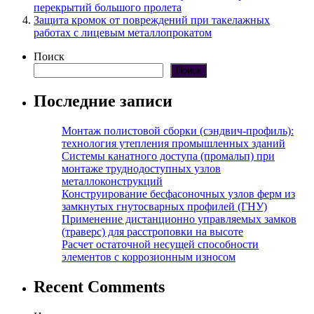
перекрытий большого пролета
Защита кромок от повреждений при такелажных
работах с лицевым металлопрокатом
Поиск
Поиск
Последние записи
Монтаж полистовой сборки (сэндвич-профиль):
технология утепления промышленных зданий
Системы канатного доступа (промальп) при
монтаже труднодоступных узлов
металлоконструкций
Конструирование бесфасоночных узлов ферм из
замкнутых гнутосварных профилей (ГНУ)
Применение дистанционно управляемых замков
(траверс) для расстроповки на высоте
Расчет остаточной несущей способности
элементов с коррозионным износом
Recent Comments