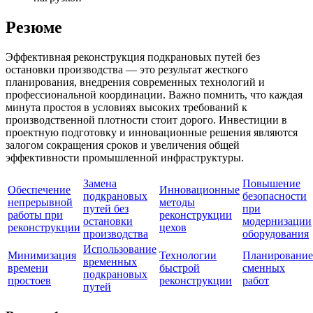
Резюме
Эффективная реконструкция подкрановых путей без
остановки производства — это результат жесткого
планирования, внедрения современных технологий и
профессиональной координации. Важно помнить, что каждая
минута простоя в условиях высоких требований к
производственной плотности стоит дорого. Инвестиции в
проектную подготовку и инновационные решения являются
залогом сокращения сроков и увеличения общей
эффективности промышленной инфраструктуры.
Замена
Повышение
Обеспечение
Инновационные
подкрановых
безопасности
непрерывной
методы
путей без
при
работы при
реконструкции
остановки
модернизации
реконструкции
цехов
производства
оборудования
Использование
Минимизация
Технологии
Планирование
временных
времени
быстрой
сменных
подкрановых
простоев
реконструкции
работ
путей