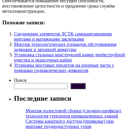
Обеспечивается повышение несущей способности,
восстановление целостности и продление срока службы
металлоконструкции.
Похожие записи:
Соединение элементов ЛСТК самонарезающими
винтами и вытяжными заклепками
Монтаж технологических площадок обслуживания
задвижек и запорной арматуры
Установка стальных конструкций камер дробеструйной
очистки и окрасочных кабин
Установка мостовых пролетов на опорные части с
помощью гидравлических домкратов
Поиск
Поиск
Последние записи
Монтаж полистовой сборки (сэндвич-профиль):
технология утепления промышленных зданий
Системы канатного доступа (промальп) при
монтаже труднодоступных узлов