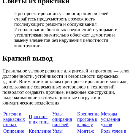
Советы из практики
При проектировании узлов опирания ригелей
старайтесь предусмотреть возможность
последующего ремонта и обслуживания.
Использование болтовых соединений с упорами и
утеплителями значительно облегчает демонтаж и
замену элементов без нарушения целостности
конструкции.
Краткий вывод
Правильное узловое решение для ригелей и прогонов — залог
долговечности, устойчивости и безопасности каркасных
зданий. Внимание к деталям при проектировании и монтаже,
использование современных материалов и технологий
позволяют создавать прочные, надежные конструкции,
выдерживающие эксплуатационные нагрузки и
климатические воздействия.
Ригели в
Узлы
Крепление
Методы
Прогоны
каркасных
опирания
прогона к
усиления
и их типы
стенах
ригелей
каркасу
узлов
Опирание
Крепление
Узлы
Монтаж
Роль узлов в