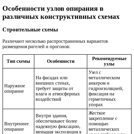
Особенности узлов опирания в
различных конструктивных схемах
Строительные схемы
Различают несколько распространенных вариантов
размещения ригелей и прогонов:
Рекомендуемые
Тип схемы
Особенности
узлы
Узел с
На фасадах или
металлическим
внешних стенах,
анкером и
Наружное
требует защиты от
гидроизоляцией,
опирание
влаги и атмосферных
фиксация на
воздействий
герметичных
упорах
Жесткое
Внутри здания,
закрепление с
обеспечивают более
Внутреннее
помощью
надежную фиксацию,
опирание
металлических
меньшая экспозиция к