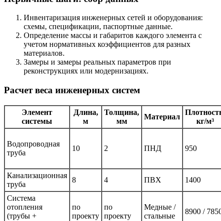
Инвентаризация инженерных сетей и оборудования:
схемы, спецификации, паспортные данные.
Определение массы и габаритов каждого элемента с
учетом нормативных коэффициентов для разных
материалов.
Замеры и замеры реальных параметров при
реконструкциях или модернизациях.
Расчет веса инженерных систем
Элемент
Длина,
Толщина,
Плотность
Материал
системы
м
мм
кг/м³
Водопроводная
10
2
ПНД
950
труба
Канализационная
8
4
ПВХ
1400
труба
Система
отопления
по
по
Медные /
8900 / 785
(трубы +
проекту
проекту
стальные