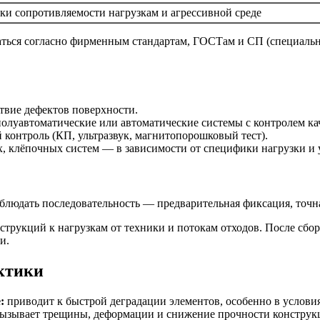
и сопротивляемости нагрузкам и агрессивной среде
аться согласно фирменным стандартам, ГОСТам и СП (специаль
твие дефектов поверхности.
олуавтоматические или автоматические системы с контролем кач
контроль (КП, ультразвук, магнитопорошковый тест).
, клёпочных систем — в зависимости от специфики нагрузки и 
людать последовательность — предварительная фиксация, точная
трукций к нагрузкам от техники и потокам отходов. После сбор
и.
ктики
:
приводит к быстрой деградации элементов, особенно в условия
ызывает трещины, деформации и снижение прочности конструк