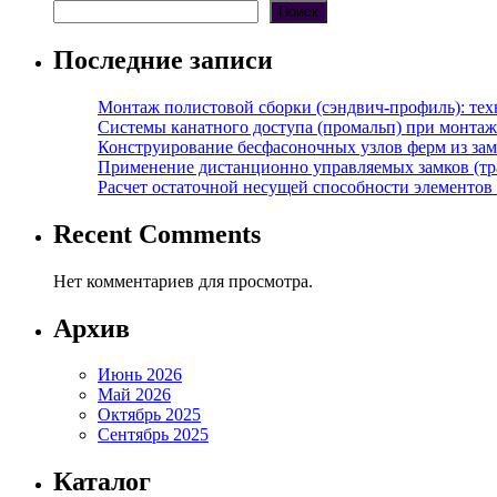
Поиск
Последние записи
Монтаж полистовой сборки (сэндвич-профиль): те
Системы канатного доступа (промальп) при монта
Конструирование бесфасоночных узлов ферм из за
Применение дистанционно управляемых замков (тра
Расчет остаточной несущей способности элементов
Recent Comments
Нет комментариев для просмотра.
Архив
Июнь 2026
Май 2026
Октябрь 2025
Сентябрь 2025
Каталог