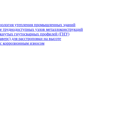
хнология утепления промышленных зданий
же труднодоступных узлов металлоконструкций
мкнутых гнутосварных профилей (ГНУ)
верс) для расстроповки на высоте
 с коррозионным износом