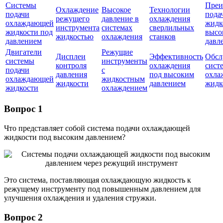
Системы
Преи
Охлаждение
Высокое
Технологии
подачи
пода
режущего
давление в
охлаждения
охлаждающей
жидк
инструмента
системах
сверлильных
жидкости под
высо
жидкостью
охлаждения
станков
давлением
давл
Двигатели
Режущие
Дисплеи
Эффективность
Обсл
системы
инструменты
контроля
охлаждения
сист
подачи
с
давления
под высоким
охла
охлаждающей
жидкостным
жидкости
давлением
жидк
жидкости
охлаждением
Вопрос 1
Что представляет собой система подачи охлаждающей
жидкости под высоким давлением?
Это система, поставляющая охлаждающую жидкость к
режущему инструменту под повышенным давлением для
улучшения охлаждения и удаления стружки.
Вопрос 2